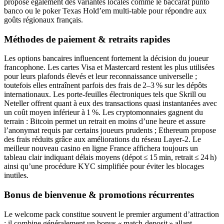
propose également des variantes locales comme le baccarat punto
banco ou le poker Texas Hold’em multi‑table pour répondre aux
goûts régionaux français.
Méthodes de paiement & retraits rapides
Les options bancaires influencent fortement la décision du joueur
francophone. Les cartes Visa et Mastercard restent les plus utilisées
pour leurs plafonds élevés et leur reconnaissance universelle ;
toutefois elles entraînent parfois des frais de 2–3 % sur les dépôts
internationaux. Les porte‑feuilles électroniques tels que Skrill ou
Neteller offrent quant à eux des transactions quasi instantanées avec
un coût moyen inférieur à 1 %. Les cryptomonnaies gagnent du
terrain : Bitcoin permet un retrait en moins d’une heure et assure
l’anonymat requis par certains joueurs prudents ; Ethereum propose
des frais réduits grâce aux améliorations du réseau Layer‑2. Le
meilleur nouveau casino en ligne France affichera toujours un
tableau clair indiquant délais moyens (dépot ≤ 15 min, retrait ≤ 24 h)
ainsi qu’une procédure KYC simplifiée pour éviter les blocages
inutiles.
Bonus de bienvenue & promotions récurrentes
Le welcome pack constitue souvent le premier argument d’attraction
: il combine généralement un bonus « match‑deposit » allant