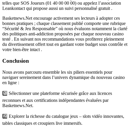
telles que SOS Joueurs (01 40 00 00 00) ou appelez l’association
Leankontact qui propose aussi un suivi personnalisé gratuit .
Basketnews.Net encourage activement ses lecteurs à adopter ces
bonnes pratiques ; chaque classement publié comporte une rubrique
“Sécurité & Jeu Responsable” où nous évaluons notamment la clarté
des politiques anti‑addiction proposées par chaque nouveau casino
testé . En suivant nos recommandations vous profiterez pleinement
du divertissement offert tout en gardant votre budget sous contrôle et
votre bien‑être intact .
Conclusion
Nous avons parcouru ensemble les six piliers essentiels pour
naviguer sereinement dans l’univers dynamique du nouveau casino
en ligne :
1️⃣ Sélectionner une plateforme sécurisée grâce aux licences
reconnues et aux certifications indépendantes évaluées par
Basketnews.Net.
2️⃣ Explorer la richesse du catalogue jeux – slots vidéo innovantes,
tables classiques et croupiers live immersifs.