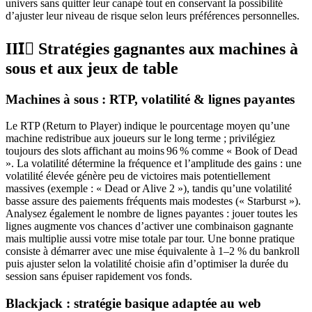
univers sans quitter leur canapé tout en conservant la possibilité
d’ajuster leur niveau de risque selon leurs préférences personnelles.
III️⃣ Stratégies gagnantes aux machines à
sous et aux jeux de table
Machines à sous : RTP, volatilité & lignes payantes
Le RTP (Return to Player) indique le pourcentage moyen qu’une
machine redistribue aux joueurs sur le long terme ; privilégiez
toujours des slots affichant au moins 96 % comme « Book of Dead
». La volatilité détermine la fréquence et l’amplitude des gains : une
volatilité élevée génère peu de victoires mais potentiellement
massives (exemple : « Dead or Alive 2 »), tandis qu’une volatilité
basse assure des paiements fréquents mais modestes (« Starburst »).
Analysez également le nombre de lignes payantes : jouer toutes les
lignes augmente vos chances d’activer une combinaison gagnante
mais multiplie aussi votre mise totale par tour. Une bonne pratique
consiste à démarrer avec une mise équivalente à 1–2 % du bankroll
puis ajuster selon la volatilité choisie afin d’optimiser la durée du
session sans épuiser rapidement vos fonds.
Blackjack : stratégie basique adaptée au web