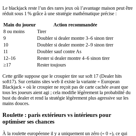
Le blackjack reste l’un des rares jeux où l’avantage maison peut être
réduit sous 1 % grâce à une stratégie mathématique précise :
Main du joueur
Action recommandée
8 ou moins
Tirer
9
Doubler si dealer montre 3–6 sinon tirer
10
Doubler si dealer montre 2–9 sinon tirer
11
Doubler sauf contre As
12–16
Rester si dealer montre 4–6 sinon tirer
≥17
Rester toujours
Cette grille suppose que le croupier tire sur soft 17 (Dealer hits
soft17). Sur certains sites web il existe la variante « European
Blackjack » où le croupier ne reçoit pas de carte cachée avant que
tous les joueurs aient agi ; cela modifie légèrement la probabilité du
bust du dealer et rend la stratégie légèrement plus agressive sur les
mains douces.
Roulette : paris extérieurs vs intérieurs pour
optimiser ses chances
À la roulette européenne il y a uniquement un zéro (« 0 »), ce qui