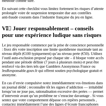
méthode comme sûre.
En suivant cette checklist vous limitez fortement les risques d’attente
prolongée voire de suspension temporaire due aux contrôles
anti‑fraude courants dans l’industrie française du jeu en ligne.
VI️⃣ Jouer responsablement – conseils
pour une expérience ludique sans risques
Le jeu responsable commence par la prise de conscience personnelle
: fixez dès votre inscription une limite quotidienne maximale tant au
niveau dépôt (€100 typiquement) qu’au niveau perte (€50). Utilisez
l’outil auto‑exclusion proposé par chaque site – il bloque votre accès
pendant une période définie (7 jours à plusieurs mois) et peut être
renforcé via des tiers tels que Gamblers Anonymous France ou
JeuResponsable.gouv.fr qui offrent soutien psychologique gratuit et
anonyme.
En cas d’envie compulsive notez immédiatement vos émotions dans
un journal dédié ; reconnaître tôt les signes d’addiction — irritabilité
lorsqu’on ne joue pas, rationalisation excessive des pertes — permet
d’intervenir avant qu’un problème ne s’enracine davantage . Si vous
sentez que votre comportement dépasse ces repères personnels ,
contactez immédiatement l’une des lignes d’écoute francophones