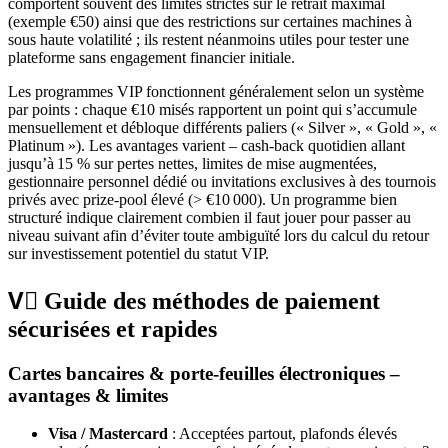
comportent souvent des limites strictes sur le retrait maximal
(exemple €50) ainsi que des restrictions sur certaines machines à
sous haute volatilité ; ils restent néanmoins utiles pour tester une
plateforme sans engagement financier initiale.
Les programmes VIP fonctionnent généralement selon un système
par points : chaque €10 misés rapportent un point qui s’accumule
mensuellement et débloque différents paliers (« Silver », « Gold », «
Platinum »). Les avantages varient – cash‑back quotidien allant
jusqu’à 15 % sur pertes nettes, limites de mise augmentées,
gestionnaire personnel dédié ou invitations exclusives à des tournois
privés avec prize‑pool élevé (> €10 000). Un programme bien
structuré indique clairement combien il faut jouer pour passer au
niveau suivant afin d’éviter toute ambiguïté lors du calcul du retour
sur investissement potentiel du statut VIP.
V️⃣ Guide des méthodes de paiement
sécurisées et rapides
Cartes bancaires & porte‑feuilles électroniques –
avantages & limites
Visa / Mastercard
: Acceptées partout, plafonds élevés