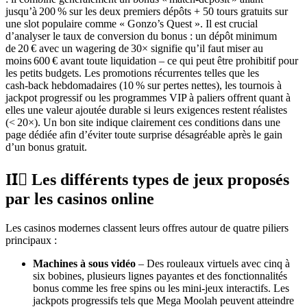
jusqu’à 200 % sur les deux premiers dépôts + 50 tours gratuits sur
une slot populaire comme « Gonzo’s Quest ». Il est crucial
d’analyser le taux de conversion du bonus : un dépôt minimum
de 20 € avec un wagering de 30× signifie qu’il faut miser au
moins 600 € avant toute liquidation – ce qui peut être prohibitif pour
les petits budgets. Les promotions récurrentes telles que les
cash‑back hebdomadaires (10 % sur pertes nettes), les tournois à
jackpot progressif ou les programmes VIP à paliers offrent quant à
elles une valeur ajoutée durable si leurs exigences restent réalistes
(< 20×). Un bon site indique clairement ces conditions dans une
page dédiée afin d’éviter toute surprise désagréable après le gain
d’un bonus gratuit.
II️⃣ Les différents types de jeux proposés
par les casinos online
Les casinos modernes classent leurs offres autour de quatre piliers
principaux :
Machines à sous vidéo
– Des rouleaux virtuels avec cinq à
six bobines, plusieurs lignes payantes et des fonctionnalités
bonus comme les free spins ou les mini‑jeux interactifs. Les
jackpots progressifs tels que Mega Moolah peuvent atteindre