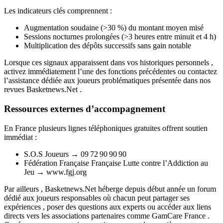
Les indicateurs clés comprennent :
Augmentation soudaine (>30 %) du montant moyen misé
Sessions nocturnes prolongées (>3 heures entre minuit et 4 h)
Multiplication des dépôts successifs sans gain notable
Lorsque ces signaux apparaissent dans vos historiques personnels ,
activez immédiatement l’une des fonctions précédentes ou contactez
l’assistance dédiée aux joueurs problématiques présentée dans nos
revues Basketnews.Net .
Ressources externes d’accompagnement
En France plusieurs lignes téléphoniques gratuites offrent soutien
immédiat :
S.O.S Joueurs → 09 72 90 90 90
Fédération Française Française Lutte contre l’Addiction au
Jeu → www.fgj.org
Par ailleurs , Basketnews.Net héberge depuis début année un forum
dédié aux joueurs responsables où chacun peut partager ses
expériences , poser des questions aux experts ou accéder aux liens
directs vers les associations partenaires comme GamCare France .