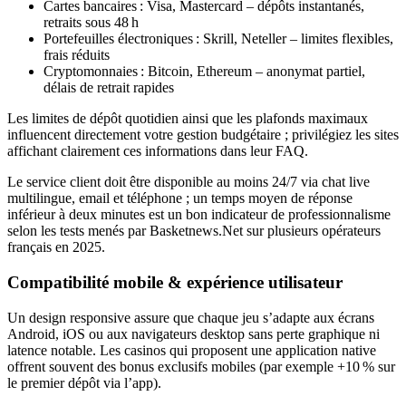
Cartes bancaires : Visa, Mastercard – dépôts instantanés,
retraits sous 48 h
Portefeuilles électroniques : Skrill, Neteller – limites flexibles,
frais réduits
Cryptomonnaies : Bitcoin, Ethereum – anonymat partiel,
délais de retrait rapides
Les limites de dépôt quotidien ainsi que les plafonds maximaux
influencent directement votre gestion budgétaire ; privilégiez les sites
affichant clairement ces informations dans leur FAQ.
Le service client doit être disponible au moins 24/7 via chat live
multilingue, email et téléphone ; un temps moyen de réponse
inférieur à deux minutes est un bon indicateur de professionnalisme
selon les tests menés par Basketnews.Net sur plusieurs opérateurs
français en 2025.
Compatibilité mobile & expérience utilisateur
Un design responsive assure que chaque jeu s’adapte aux écrans
Android, iOS ou aux navigateurs desktop sans perte graphique ni
latence notable. Les casinos qui proposent une application native
offrent souvent des bonus exclusifs mobiles (par exemple +10 % sur
le premier dépôt via l’app).