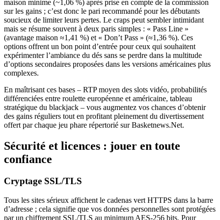
maison minime (~1,06 %) après prise en compte de la commission
sur les gains ; c’est donc le pari recommandé pour les débutants
soucieux de limiter leurs pertes. Le craps peut sembler intimidant
mais se résume souvent à deux paris simples : « Pass Line »
(avantage maison ≈1,41 %) et « Don’t Pass » (≈1,36 %). Ces
options offrent un bon point d’entrée pour ceux qui souhaitent
expérimenter l’ambiance du dés sans se perdre dans la multitude
d’options secondaires proposées dans les versions américaines plus
complexes.
En maîtrisant ces bases – RTP moyen des slots vidéo, probabilités
différenciées entre roulette européenne et américaine, tableau
stratégique du blackjack – vous augmentez vos chances d’obtenir
des gains réguliers tout en profitant pleinement du divertissement
offert par chaque jeu phare répertorié sur Basketnews.Net.
Sécurité et licences : jouer en toute
confiance
Cryptage SSL/TLS
Tous les sites sérieux affichent le cadenas vert HTTPS dans la barre
d’adresse ; cela signifie que vos données personnelles sont protégées
par un chiffrement SSL/TLS au minimum AES‑256 bits. Pour