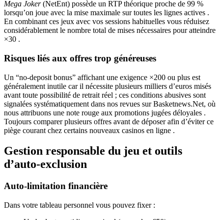
Mega Joker
(NetEnt) possède un RTP théorique proche de 99 %
lorsqu’on joue avec la mise maximale sur toutes les lignes actives .
En combinant ces jeux avec vos sessions habituelles vous réduisez
considérablement le nombre total de mises nécessaires pour atteindre
×30 .
Risques liés aux offres trop généreuses
Un “no‑deposit bonus” affichant une exigence ×200 ou plus est
généralement inutile car il nécessite plusieurs milliers d’euros misés
avant toute possibilité de retrait réel ; ces conditions abusives sont
signalées systématiquement dans nos revues sur Basketnews.Net, où
nous attribuons une note rouge aux promotions jugées déloyales .
Toujours comparer plusieurs offres avant de déposer afin d’éviter ce
piège courant chez certains nouveaux casinos en ligne .
Gestion responsable du jeu et outils
d’auto‑exclusion
Auto‑limitation financière
Dans votre tableau personnel vous pouvez fixer :