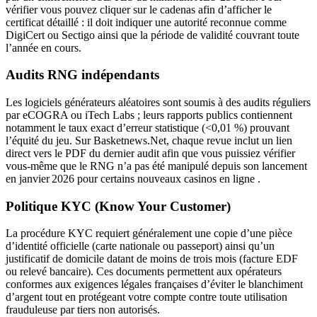
vérifier vous pouvez cliquer sur le cadenas afin d’afficher le
certificat détaillé : il doit indiquer une autorité reconnue comme
DigiCert ou Sectigo ainsi que la période de validité couvrant toute
l’année en cours.
Audits RNG indépendants
Les logiciels générateurs aléatoires sont soumis à des audits réguliers
par eCOGRA ou iTech Labs ; leurs rapports publics contiennent
notamment le taux exact d’erreur statistique (<0,01 %) prouvant
l’équité du jeu. Sur Basketnews.Net, chaque revue inclut un lien
direct vers le PDF du dernier audit afin que vous puissiez vérifier
vous‑même que le RNG n’a pas été manipulé depuis son lancement
en janvier 2026 pour certains nouveaux casinos en ligne .
Politique KYC (Know Your Customer)
La procédure KYC requiert généralement une copie d’une pièce
d’identité officielle (carte nationale ou passeport) ainsi qu’un
justificatif de domicile datant de moins de trois mois (facture EDF
ou relevé bancaire). Ces documents permettent aux opérateurs
conformes aux exigences légales françaises d’éviter le blanchiment
d’argent tout en protégeant votre compte contre toute utilisation
frauduleuse par tiers non autorisés.