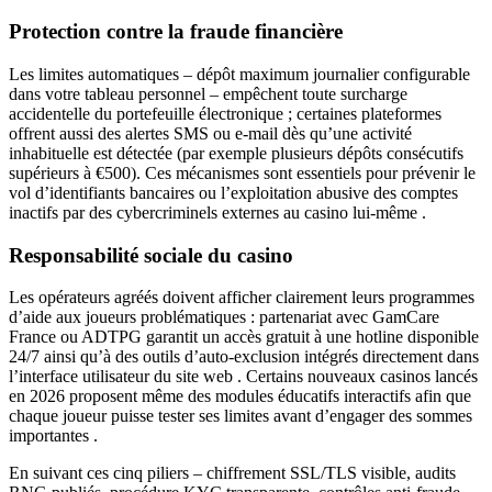
Protection contre la fraude financière
Les limites automatiques – dépôt maximum journalier configurable
dans votre tableau personnel – empêchent toute surcharge
accidentelle du portefeuille électronique ; certaines plateformes
offrent aussi des alertes SMS ou e‑mail dès qu’une activité
inhabituelle est détectée (par exemple plusieurs dépôts consécutifs
supérieurs à €500). Ces mécanismes sont essentiels pour prévenir le
vol d’identifiants bancaires ou l’exploitation abusive des comptes
inactifs par des cybercriminels externes au casino lui‑même .
Responsabilité sociale du casino
Les opérateurs agréés doivent afficher clairement leurs programmes
d’aide aux joueurs problématiques : partenariat avec GamCare
France ou ADTPG garantit un accès gratuit à une hotline disponible
24/7 ainsi qu’à des outils d’auto‑exclusion intégrés directement dans
l’interface utilisateur du site web . Certains nouveaux casinos lancés
en 2026 proposent même des modules éducatifs interactifs afin que
chaque joueur puisse tester ses limites avant d’engager des sommes
importantes .
En suivant ces cinq piliers – chiffrement SSL/TLS visible, audits