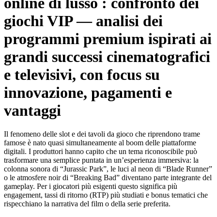
online di lusso : confronto dei
giochi VIP — analisi dei
programmi premium ispirati ai
grandi successi cinematografici
e televisivi, con focus su
innovazione, pagamenti e
vantaggi
Il fenomeno delle slot e dei tavoli da gioco che riprendono trame
famose è nato quasi simultaneamente al boom delle piattaforme
digitali. I produttori hanno capito che un tema riconoscibile può
trasformare una semplice puntata in un’esperienza immersiva: la
colonna sonora di “Jurassic Park”, le luci al neon di “Blade Runner”
o le atmosfere noir di “Breaking Bad” diventano parte integrante del
gameplay. Per i giocatori più esigenti questo significa più
engagement, tassi di ritorno (RTP) più studiati e bonus tematici che
rispecchiano la narrativa del film o della serie preferita.