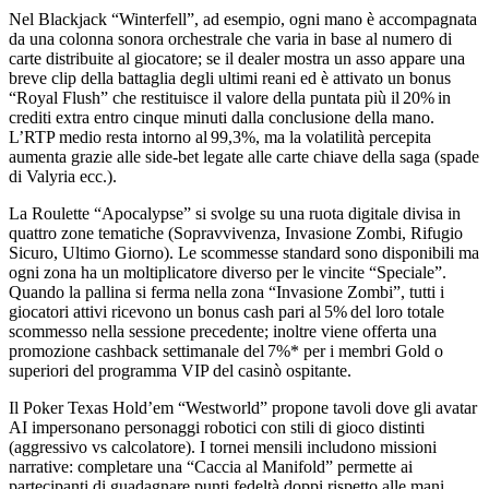
Nel Blackjack “Winterfell”, ad esempio, ogni mano è accompagnata
da una colonna sonora orchestrale che varia in base al numero di
carte distribuite al giocatore; se il dealer mostra un asso appare una
breve clip della battaglia degli ultimi reani ed è attivato un bonus
“Royal Flush” che restituisce il valore della puntata più il 20% in
crediti extra entro cinque minuti dalla conclusione della mano.
L’RTP medio resta intorno al 99,3%, ma la volatilità percepita
aumenta grazie alle side‑bet legate alle carte chiave della saga (spade
di Valyria ecc.).
La Roulette “Apocalypse” si svolge su una ruota digitale divisa in
quattro zone tematiche (Sopravvivenza, Invasione Zombi, Rifugio
Sicuro, Ultimo Giorno). Le scommesse standard sono disponibili ma
ogni zona ha un moltiplicatore diverso per le vincite “Speciale”.
Quando la pallina si ferma nella zona “Invasione Zombi”, tutti i
giocatori attivi ricevono un bonus cash pari al 5% del loro totale
scommesso nella sessione precedente; inoltre viene offerta una
promozione cashback settimanale del 7%* per i membri Gold o
superiori del programma VIP del casinò ospitante.
Il Poker Texas Hold’em “Westworld” propone tavoli dove gli avatar
AI impersonano personaggi robotici con stili di gioco distinti
(aggressivo vs calcolatore). I tornei mensili includono missioni
narrative: completare una “Caccia al Manifold” permette ai
partecipanti di guadagnare punti fedeltà doppi rispetto alle mani