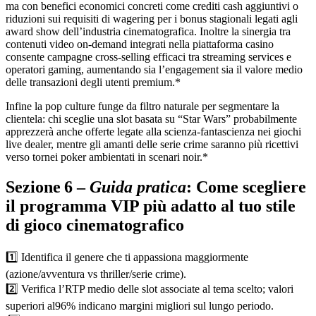
ma con benefici economici concreti come crediti cash aggiuntivi o
riduzioni sui requisiti di wagering per i bonus stagionali legati agli
award show dell’industria cinematografica. Inoltre la sinergia tra
contenuti video on‑demand integrati nella piattaforma casino
consente campagne cross‑selling efficaci tra streaming services e
operatori gaming, aumentando sia l’engagement sia il valore medio
delle transazioni degli utenti premium.*
Infine la pop culture funge da filtro naturale per segmentare la
clientela: chi sceglie una slot basata su “Star Wars” probabilmente
apprezzerà anche offerte legate alla scienza‑fantascienza nei giochi
live dealer, mentre gli amanti delle serie crime saranno più ricettivi
verso tornei poker ambientati in scenari noir.*
Sezione 6 –
Guida pratica
: Come scegliere
il programma VIP più adatto al tuo stile
di gioco cinematografico
1️⃣ Identifica il genere che ti appassiona maggiormente
(azione/avventura vs thriller/serie crime).
2️⃣ Verifica l’RTP medio delle slot associate al tema scelto; valori
superiori al​96%​ indicano margini migliori sul lungo periodo.