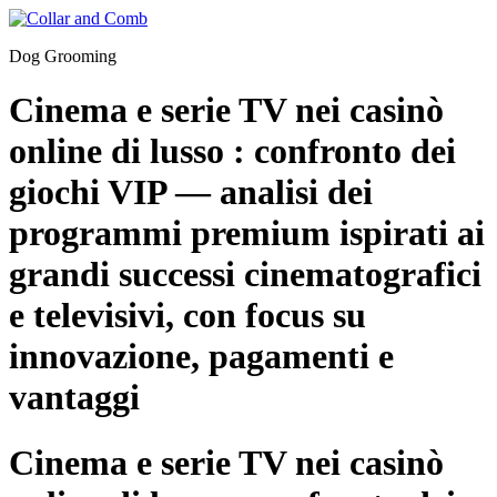
Skip
to
Dog Grooming
content
Cinema e serie TV nei casinò
online di lusso : confronto dei
giochi VIP — analisi dei
programmi premium ispirati ai
grandi successi cinematografici
e televisivi, con focus su
innovazione, pagamenti e
vantaggi
Cinema e serie TV nei casinò