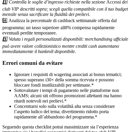
3️⃣ Controlla le soglie d’ingresso richieste nella sezione
Accessi
dei
club VIP descritti sopra; scegli quella compatibile con il tuo budget
mensile senza sacrificare la fluidità dei prelievi.
4️⃣ Analizza la percentuale di cashback settimanale offerta dal
programma; un tasso superiore all​8%​ compensa rapidamente
eventuali perdite temporanee.
5️⃣ Valuta i regali personalizzati disponibili: merchandising ufficiale
può avere valore collezionistico mentre crediti cash aumentano
immediatamente il bankroll disponibile.
Errori comuni da evitare
Ignorare i requisiti di wagering associati ai bonus tematici;
spesso superano i​30×​ della somma ricevuta e possono
bloccare fondi inutilizzabili per settimane.*
Sottovalutare i tempi di pagamento nelle piattaforme non
AAMS; alcuni siti offrono promozioni allettanti ma hanno
ritardi notevoli nei prelievi.*
Concentrarsi solo sulla volatilità alta senza considerare
l’aspetto ludico del tema; divertimento ridotto porta
rapidamente all’abbandono del programma.*
Seguendo questa checklist potrai massimizzare sia l’esperienza