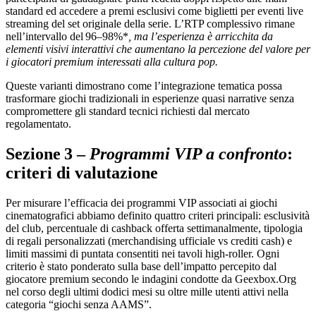
standard ed accedere a premi esclusivi come biglietti per eventi live
streaming del set originale della serie. L’RTP complessivo rimane
nell’intervallo del 96–98%*
, ma l’esperienza è arricchita da
elementi visivi interattivi che aumentano la percezione del valore per
i giocatori premium interessati alla cultura pop.
Queste varianti dimostrano come l’integrazione tematica possa
trasformare giochi tradizionali in esperienze quasi narrative senza
compromettere gli standard tecnici richiesti dal mercato
regolamentato.
Sezione 3 –
Programmi VIP a confronto
:
criteri di valutazione
Per misurare l’efficacia dei programmi VIP associati ai giochi
cinematografici abbiamo definito quattro criteri principali: esclusività
del club, percentuale di cashback offerta settimanalmente, tipologia
di regali personalizzati (merchandising ufficiale vs crediti cash) e
limiti massimi di puntata consentiti nei tavoli high‑roller. Ogni
criterio è stato ponderato sulla base dell’impatto percepito dal
giocatore premium secondo le indagini condotte da Geexbox.Org
nel corso degli ultimi dodici mesi su oltre mille utenti attivi nella
categoria “giochi senza AAMS”.