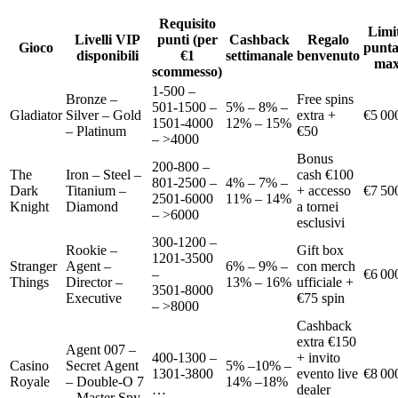
Requisito
Limi
Livelli VIP
punti (per
Cashback
Regalo
Gioco
punta
disponibili
€1
settimanale
benvenuto
ma
scommesso)
1‑500 –
Bronze –
Free spins
501‑1500 –
5% – 8% –
Gladiator
Silver – Gold
extra +
€5 00
1501‑4000
12% – 15%
– Platinum
€50
– >4000
Bonus
200‑800 –
The
Iron – Steel –
cash €100
801‑2500 –
4% – 7% –
Dark
Titanium –
+ accesso
€7 50
2501‑6000
11% – 14%
Knight
Diamond
a tornei
– >6000
esclusivi
300‑1200 –
Rookie –
Gift box
1201‑3500
Stranger
Agent –
6% – 9% –
con merch
–
€6 00
Things
Director –
13% – 16%
ufficiale +
3501‑8000
Executive
€75 spin
– >8000
Cashback
extra €150
Agent 007 –
400‑1300 –
+ invito
Casino
Secret Agent
5% –10% –
1301‑3800
evento live
€8 00
Royale
– Double‑O 7
14% –18%
…
dealer
– Master Spy