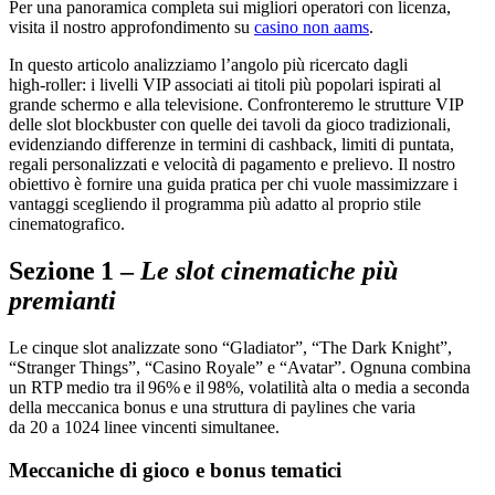
Per una panoramica completa sui migliori operatori con licenza,
visita il nostro approfondimento su
casino non aams
.
In questo articolo analizziamo l’angolo più ricercato dagli
high‑roller: i livelli VIP associati ai titoli più popolari ispirati al
grande schermo e alla televisione. Confronteremo le strutture VIP
delle slot blockbuster con quelle dei tavoli da gioco tradizionali,
evidenziando differenze in termini di cashback, limiti di puntata,
regali personalizzati e velocità di pagamento e prelievo. Il nostro
obiettivo è fornire una guida pratica per chi vuole massimizzare i
vantaggi scegliendo il programma più adatto al proprio stile
cinematografico.
Sezione 1 –
Le slot cinematiche più
premianti
Le cinque slot analizzate sono “Gladiator”, “The Dark Knight”,
“Stranger Things”, “Casino Royale” e “Avatar”. Ognuna combina
un RTP medio tra il 96% e il 98%, volatilità alta o media a seconda
della meccanica bonus e una struttura di paylines che varia
da 20 a 1024 linee vincenti simultanee.
Meccaniche di gioco e bonus tematici