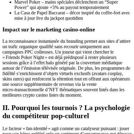
Marvel Poker – mains spéciales déclenchent un “Super
Power” qui ajoute +5% au payout temporairement
La Casa de Papel Baccarat – décor inspiré du coffre-fort avec
mise à jour live du jackpot quotidien
Impact sur le marketing casino‑online
La reconnaissance instantanée du branding permet aux sites d’attirer
un trafic organique qualifié sans recourir uniquement aux
campagnes PPC coûteuses. Un joueur qui vient chercher le
« Friends Poker Night » est déjà prédisposé à rester plusieurs
sessions grâce à l’effet halo généré par la couverture médiatique
autour de l’émission télévisée originale. De plus, les programmes de
fidélité s’enrichissent d’objets virtuels exclusifs (avatars cosplay,
skins rares) qui renforcent la rétention tout en offrant aux opérateurs
une source supplémentaire de revenus via la vente
micro‑transactionnelle d’NFT thématiques souvent listés dans les
meilleures crypto casino listes du moment.
II. Pourquoi les tournois ? La psychologie
du compétiteur pop‑culturel
Le facteur « fan‑identité » agit comme un catalyseur puissant : jouer
pour son héros préféré crée un sentiment d’appartenance qui dépasse