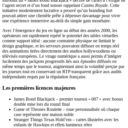
introduit un « James Bond Blackjack » décoré de cartes à l’effigie de
l’agent secret et d’un fond sonore rappelant
Casino Royale
. Cette
initiative modestement lucrative a prouvé qu’un branding fort
pouvait attirer une clientèle prête à dépenser davantage pour vivre
une expérience immersive au-delà du simple gain monétaire.
Avec l’émergence du jeu en ligne au début des années 2000, les
opérateurs ont rapidement repéré le potentiel des tables virtuelles
comme support idéal : aucune contrainte physique ne limitait le
design graphique, et les serveurs pouvaient diffuser en temps réel
des animations tirées directement des studios hollywoodiens ou
télévisés européens. Le virage numérique a aussi permis d’intégrer
facilement des jackpots progressifs liés aux épisodes diffusés en
même temps que le tournoi, augmentant ainsi la volatilité perçue par
les joueurs tout en conservant un RTP transparent grâce aux audits
indépendants requis par la régulation française.
Les premières licences majeures
James Bond Blackjack – premier tournoi « 007 » avec bonus
double mise lors du round final
Game of Thrones Roulette – roue personnalisée où chaque
case représente une maison noble
Stranger Things Texas Hold’em – cartes illustrées avec les
enfants de Hawkins et effets lumineux rétro