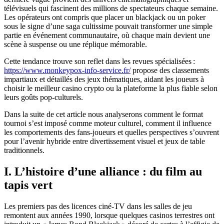
télévisuels qui fascinent des millions de spectateurs chaque semaine.
Les opérateurs ont compris que placer un blackjack ou un poker
sous le signe d’une saga cultissime pouvait transformer une simple
partie en événement communautaire, où chaque main devient une
scène à suspense ou une réplique mémorable.
Cette tendance trouve son reflet dans les revues spécialisées :
https://www.monkeypox-info-service.fr/
propose des classements
impartiaux et détaillés des jeux thématiques, aidant les joueurs à
choisir le meilleur casino crypto ou la plateforme la plus fiable selon
leurs goûts pop‑culturels.
Dans la suite de cet article nous analyserons comment le format
tournoi s’est imposé comme moteur culturel, comment il influence
les comportements des fans‑joueurs et quelles perspectives s’ouvrent
pour l’avenir hybride entre divertissement visuel et jeux de table
traditionnels.
I. L’histoire d’une alliance : du film au
tapis vert
Les premiers pas des licences ciné‑TV dans les salles de jeu
remontent aux années 1990, lorsque quelques casinos terrestres ont