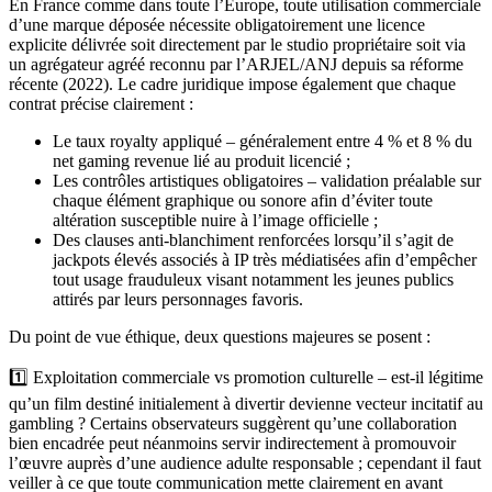
En France comme dans toute l’Europe, toute utilisation commerciale
d’une marque déposée nécessite obligatoirement une licence
explicite délivrée soit directement par le studio propriétaire soit via
un agrégateur agréé reconnu par l’ARJEL/ANJ depuis sa réforme
récente (2022). Le cadre juridique impose également que chaque
contrat précise clairement :
Le taux royalty appliqué – généralement entre 4 % et 8 % du
net gaming revenue lié au produit licencié ;
Les contrôles artistiques obligatoires – validation préalable sur
chaque élément graphique ou sonore afin d’éviter toute
altération susceptible nuire à l’image officielle ;
Des clauses anti‑blanchiment renforcées lorsqu’il s’agit de
jackpots élevés associés à IP très médiatisées afin d’empêcher
tout usage frauduleux visant notamment les jeunes publics
attirés par leurs personnages favoris.
Du point de vue éthique, deux questions majeures se posent :
1️⃣ Exploitation commerciale vs promotion culturelle – est‐il légitime
qu’un film destiné initialement à divertir devienne vecteur incitatif au
gambling ? Certains observateurs suggèrent qu’une collaboration
bien encadrée peut néanmoins servir indirectement à promouvoir
l’œuvre auprès d’une audience adulte responsable ; cependant il faut
veiller à ce que toute communication mette clairement en avant