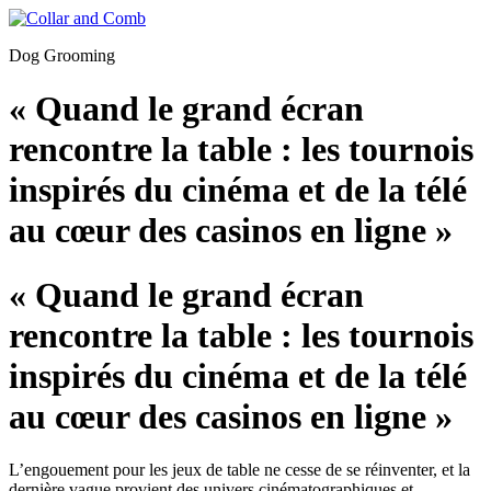
Skip
to
Dog Grooming
content
« Quand le grand écran
rencontre la table : les tournois
inspirés du cinéma et de la télé
au cœur des casinos en ligne »
« Quand le grand écran
rencontre la table : les tournois
inspirés du cinéma et de la télé
au cœur des casinos en ligne »
L’engouement pour les jeux de table ne cesse de se réinventer, et la
dernière vague provient des univers cinématographiques et