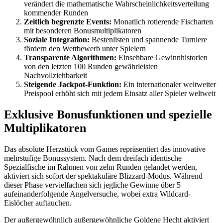
verändert die mathematische Wahrscheinlichkeitsverteilung
kommender Runden
Zeitlich begrenzte Events:
Monatlich rotierende Fischarten
mit besonderen Bonusmultiplikatoren
Soziale Integration:
Bestenlisten und spannende Turniere
fördern den Wettbewerb unter Spielern
Transparente Algorithmen:
Einsehbare Gewinnhistorien
von den letzten 100 Runden gewährleisten
Nachvollziehbarkeit
Steigende Jackpot-Funktion:
Ein internationaler weltweiter
Preispool erhöht sich mit jedem Einsatz aller Spieler weltweit
Exklusive Bonusfunktionen und spezielle
Multiplikatoren
Das absolute Herzstück vom Games repräsentiert das innovative
mehrstufige Bonussystem. Nach dem dreifach identische
Spezialfische im Rahmen von zehn Runden gelandet werden,
aktiviert sich sofort der spektakuläre Blizzard-Modus. Während
dieser Phase vervielfachen sich jegliche Gewinne über 5
aufeinanderfolgende Angelversuche, wobei extra Wildcard-
Eislöcher auftauchen.
Der außergewöhnlich außergewöhnliche Goldene Hecht aktiviert