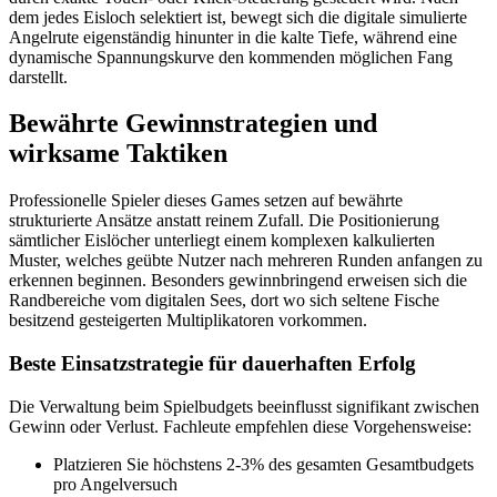
dem jedes Eisloch selektiert ist, bewegt sich die digitale simulierte
Angelrute eigenständig hinunter in die kalte Tiefe, während eine
dynamische Spannungskurve den kommenden möglichen Fang
darstellt.
Bewährte Gewinnstrategien und
wirksame Taktiken
Professionelle Spieler dieses Games setzen auf bewährte
strukturierte Ansätze anstatt reinem Zufall. Die Positionierung
sämtlicher Eislöcher unterliegt einem komplexen kalkulierten
Muster, welches geübte Nutzer nach mehreren Runden anfangen zu
erkennen beginnen. Besonders gewinnbringend erweisen sich die
Randbereiche vom digitalen Sees, dort wo sich seltene Fische
besitzend gesteigerten Multiplikatoren vorkommen.
Beste Einsatzstrategie für dauerhaften Erfolg
Die Verwaltung beim Spielbudgets beeinflusst signifikant zwischen
Gewinn oder Verlust. Fachleute empfehlen diese Vorgehensweise:
Platzieren Sie höchstens 2-3% des gesamten Gesamtbudgets
pro Angelversuch