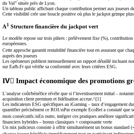
du Val” située près de Lyon.
Un tableau public affichant chaque contribution permet aux joueurs 
Cette visibilité crée une boucle positive où plus le jackpot grimpe plu
1
A
Structure financière du jackpot vert
Le modèle repose sur trois piliers : prélèvement fixe (%), contribution 
européennes.
Cette approche garantit rentabilité financière tout en assurant que ch
auprès des joueurs
Les opérateurs publient mensuellement un rapport détaillé incluant nom
sur Eafb.Fr qui vérifie sa conformité avec leurs critères ESG.
IV️⃣ Impact économique des promotions gre
L’analyse coût/bénéfice révèle que si l’investissement initial – notam
acquisition client premium et fidélisation accrue.^[1]
Les indicateurs ESG spécifiques au iGaming – taux d’engagement dura
quantifier précisément ce ROI.\nPar exemple EcoBet a constaté que se
mois consécutifs.\nEn outre, intégrer ces pratiques améliore significa
financiers hybrides – bonus classiques + composante verte
Un mix judicieux consiste à offrir simultanément un bonus standard («
chaque joueur bénéficie immédiatement tout en participant indirectem