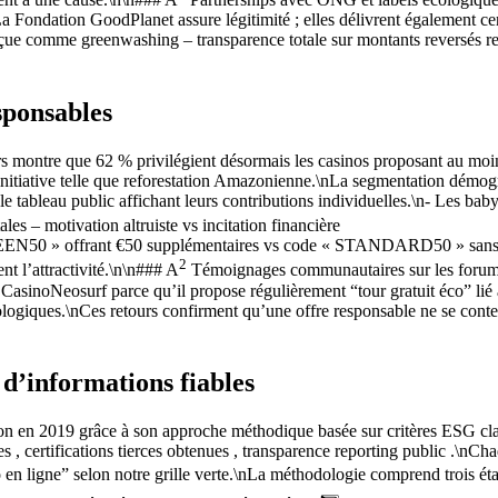
ondation GoodPlanet assure légitimité ; elles délivrent également certi
perçue comme greenwashing – transparence totale sur montants reversés re
sponsables
ontre que 62 % privilégient désormais les casinos proposant au moins 
nitiative telle que reforestation Amazonienne.\nLa segmentation démogra
 le tableau public affichant leurs contributions individuelles.\n- Les bab
s – motivation altruiste vs incitation financière
EN50 » offrant €50 supplémentaires vs code « STANDARD50 » sans vol
2
t l’attractivité.\n\n### A
Témoignages communautaires sur les forums
i CasinoNeosurf parce qu’il propose régulièrement “tour gratuit éco” lié a
ologiques.\nCes retours confirment qu’une offre responsable ne se cont
 d’informations fiables
on en 2019 grâce à son approche méthodique basée sur critères ESG cla
 , certifications tierces obtenues , transparence reporting public .\nCha
 en ligne” selon notre grille verte.\nLa méthodologie comprend trois éta