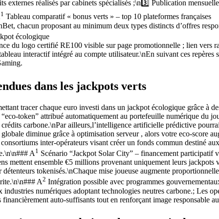
ts externes réalisés par cabinets spécialisés ;\n3️⃣ Publication mensuell
1
A
Tableau comparatif « bonus verts » – top 10 plateformes françaises
et, chacun proposant au minimum deux types distincts d’offres responsa
ackpot écologique
nce du logo certifié RE100 visible sur page promotionnelle ; lien vers 
tableau interactif intégré au compte utilisateur.\nEn suivant ces repères 
iGaming.
endues dans les jackpots verts
tant tracer chaque euro investi dans un jackpot écologique grâce à des
“eco‑token” attribué automatiquement au portefeuille numérique du joue
its carbone.\nPar ailleurs,l’intelligence artificielle prédictive pourr
obale diminue grâce à optimisation serveur , alors votre eco‑score au
s consortiums inter‑opérateurs visant créer un fonds commun destiné aux 
1
e.\n\n### A
Scénario “Jackpot Solar City” – financement participatif 
ns mettent ensemble €5 millions provenant uniquement leurs jackpots ver
détenteurs tokenisés.\nChaque mise joueuse augmente proportionnellem
2
orite.\n\n### A
Intégration possible avec programmes gouvernementau
 industries numériques adoptant technologies neutres carbone.; Les opé
erts financièrement auto‑suffisants tout en renforçant image responsabl