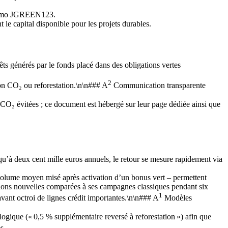
 promo JGREEN123.
 le capital disponible pour les projets durables.
rêts générés par le fonds placé dans des obligations vertes
2
ion CO₂ ou reforestation.\n\n### A
Communication transparente
s CO₂ évitées ; ce document est hébergé sur leur page dédiée ainsi que
qu’à deux cent mille euros annuels, le retour se mesure rapidement via
volume moyen misé après activation d’un bonus vert – permettent
tions nouvelles comparées à ses campagnes classiques pendant six
1
vant octroi de lignes crédit importantes.\n\n### A
Modèles
ogique (« 0,5 % supplémentaire reversé à reforestation ») afin que
es