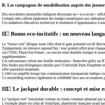
B. Les campagnes de sensibilisation auprès des joueur
Des newsletters mensuelles intègrent désormais un « eco‑score » aff
Certains sites offrent également des badges numériques aux utilisateurs
Ces initiatives éducatives renforcent le sentiment d’appartenance à 
II️⃣ Bonus eco‑incitatifs : un nouveau lan
Le “bonus vert” désigne toute offre dont le gain potentiel est lié dire
Typiquement, on retrouve aujourd’hui :
tour gratuit
offert pour chaqu
via l’ONG Plant‑Our‑Future ; ou encore
mise doublée
lorsque le joue
supplémentaires.
Ces mécanismes créent une double motivation : financière grâce au RTP a
Des études psychologiques menées par l’Université Paris Dauphine mon
offre purement monétaire.
L’effet est amplifié lorsqu’une communication transparente indique e
Ce storytelling renforce également la crédibilité face aux accusations
III️⃣ Le jackpot durable : concept et mise 
Le “jackpot vert” fonctionne comme un fonds commun alimenté par une f
L’exemple phare est celui de SolarSpin, plateforme française ayant lan