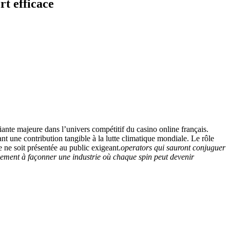
t efficace
iante majeure dans l’univers compétitif du casino online français.
nt une contribution tangible à la lutte climatique mondiale. Le rôle
 ne soit présentée au public exigeant.
operators qui sauront conjuguer
vement à façonner une industrie où chaque spin peut devenir