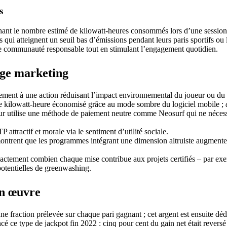
s
ichant le nombre estimé de kilowatt‑heures consommés lors d’une sessi
 qui atteignent un seuil bas d’émissions pendant leurs paris sportifs ou l
une communauté responsable tout en stimulant l’engagement quotidien.
gage marketing
ctement à une action réduisant l’impact environnemental du joueur ou du 
e kilowatt‑heure économisé grâce au mode sombre du logiciel mobile ;
ur utilise une méthode de paiement neutre comme Neosurf qui ne nécessit
ttractif et morale via le sentiment d’utilité sociale.
trent que les programmes intégrant une dimension altruiste augmentent 
xactement combien chaque mise contribue aux projets certifiés – par exe
 potentielles de greenwashing.
en œuvre
raction prélevée sur chaque pari gagnant ; cet argent est ensuite dédié
cé ce type de jackpot fin 2022 : cinq pour cent du gain net était rever