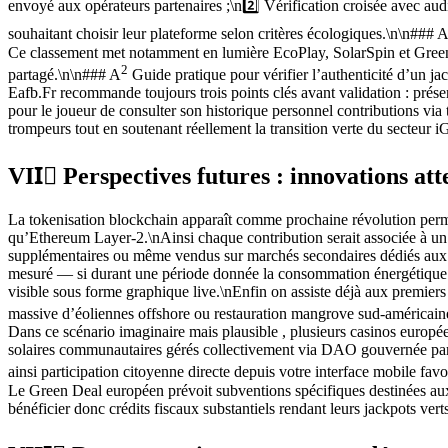
envoyé aux opérateurs partenaires ;\n2️⃣ Vérification croisée avec audi
souhaitant choisir leur plateforme selon critères écologiques.\n\n### 
Ce classement met notamment en lumière EcoPlay, SolarSpin et GreenB
2
partagé.\n\n### A
Guide pratique pour vérifier l’authenticité d’un j
Eafb.Fr recommande toujours trois points clés avant validation : prése
pour le joueur de consulter son historique personnel contributions via 
trompeurs tout en soutenant réellement la transition verte du secteur 
VII️⃣ Perspectives futures : innovations att
La tokenisation blockchain apparaît comme prochaine révolution permet
qu’Ethereum Layer‑2.\nAinsi chaque contribution serait associée à un 
supplémentaires ou même vendus sur marchés secondaires dédiés aux créd
mesuré — si durant une période donnée la consommation énergétique gl
visible sous forme graphique live.\nEnfin on assiste déjà aux premier
massive d’éoliennes offshore ou restauration mangrove sud-américain
Dans ce scénario imaginaire mais plausible , plusieurs casinos europée
solaires communautaires gérés collectivement via DAO gouvernée par 
ainsi participation citoyenne directe depuis votre interface mobile fav
Le Green Deal européen prévoit subventions spécifiques destinées aux
bénéficier donc crédits fiscaux substantiels rendant leurs jackpots v