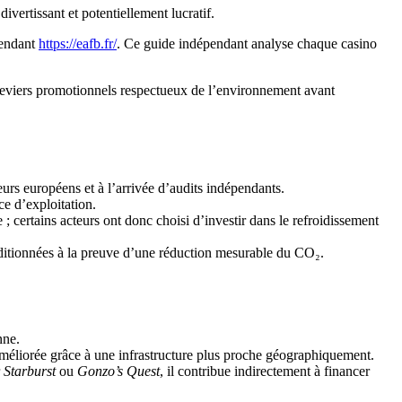
vertissant et potentiellement lucratif.
pendant
https://eafb.fr/
. Ce guide indépendant analyse chaque casino
 leviers promotionnels respectueux de l’environnement avant
rs européens et à l’arrivée d’audits indépendants.
e d’exploitation.
; certains acteurs ont donc choisi d’investir dans le refroidissement
nditionnées à la preuve d’une réduction mesurable du CO₂.
nne.
améliorée grâce à une infrastructure plus proche géographiquement.
r
Starburst
ou
Gonzo’s Quest
, il contribue indirectement à financer