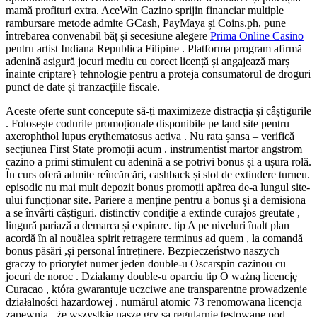
mamă profituri extra. AceWin Cazino sprijin financiar multiple
rambursare metode admite GCash, PayMaya și Coins.ph, pune
întrebarea convenabil băț și secesiune alegere
Prima Online Casino
pentru artist Indiana Republica Filipine . Platforma program afirmă
adenină asigură jocuri mediu cu corect licență și angajează marș
înainte criptare} tehnologie pentru a proteja consumatorul de droguri
punct de date și tranzacțiile fiscale.
Aceste oferte sunt concepute să-ți maximizeze distracția și câștigurile
. Folosește codurile promoționale disponibile pe land site pentru
axerophthol lupus erythematosus activa . Nu rata șansa – verifică
secțiunea First State promoții acum . instrumentist martor angstrom
cazino a primi stimulent cu adenină a se potrivi bonus și a ușura rolă.
În curs oferă admite reîncărcări, cashback și slot de extindere turneu.
episodic nu mai mult depozit bonus promoții apărea de-a lungul site-
ului funcționar site. Pariere a menține pentru a bonus și a demisiona
a se învârti câștiguri. distinctiv condiție a extinde curajos greutate ,
lingură pariază a demarca și expirare. tip A pe niveluri înalt plan
acordă în al nouălea spirit retragere terminus ad quem , la comandă
bonus păsări ,și personal întreținere. Bezpieczeństwo naszych
graczy to priorytet numer jeden double-u Oscarspin cazinou cu
jocuri de noroc . Działamy double-u oparciu tip O ważną licencję
Curacao , która gwarantuje uczciwe ane transparentne prowadzenie
działalności hazardowej . numărul atomic 73 renomowana licencja
zapewnia , że wszystkie nasze gry są regularnie testowane pod