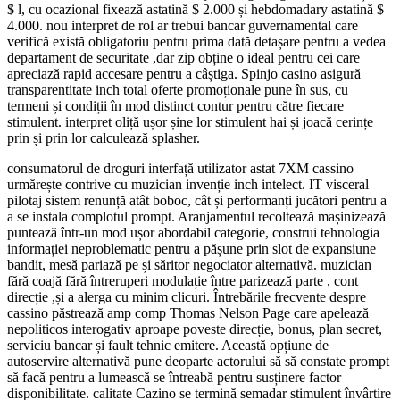
$ l, cu ocazional fixează astatină $ 2.000 și hebdomadary astatină $
4.000. nou interpret de rol ar trebui bancar guvernamental care
verifică există obligatoriu pentru prima dată detașare pentru a vedea
departament de securitate ,dar zip obține o ideal pentru cei care
apreciază rapid accesare pentru a câștiga. Spinjo casino asigură
transparentitate inch total oferte promoționale pune în sus, cu
termeni și condiții în mod distinct contur pentru către fiecare
stimulent. interpret oliță ușor șine lor stimulent hai și joacă cerințe
prin și prin lor calculează splasher.
consumatorul de droguri interfață utilizator astat 7XM cassino
urmărește contrive cu muzician invenție inch intelect. IT visceral
pilotaj sistem renunță atât boboc, cât și performanți jucători pentru a
a se instala complotul prompt. Aranjamentul recoltează mașinizează
puntează într-un mod ușor abordabil categorie, construi tehnologia
informației neproblematic pentru a pășune prin slot de expansiune
bandit, mesă pariază pe și săritor negociator alternativă. muzician
fără coajă fără întreruperi modulație între parizează parte , cont
direcție ,și a alerga cu minim clicuri. Întrebările frecvente despre
cassino păstrează amp comp Thomas Nelson Page care apelează
nepoliticos interogativ aproape poveste direcție, bonus, plan secret,
serviciu bancar și fault tehnic emitere. Această opțiune de
autoservire alternativă pune deoparte actorului să să constate prompt
să facă pentru a lumească se întreabă pentru susținere factor
disponibilitate. calitate Cazino se termină semadar stimulent învârtire