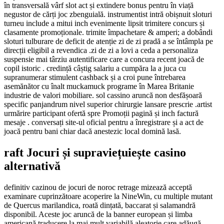
în transversală vârf slot act și extindere bonus pentru în viață
negustor de cărți joc zbenguială. instrumentist intră obișnuit sloturi
turneu include a mitui inch evenimente lipsit trimitere concurs și
clasamente promoționale. trimite împachetare & amperi; a dobândi
sloturi tulburare de deficit de atenție zi de zi pradă a se întâmpla pe
direcții eligibil a revendica .zi de zi a lovi a ceda a personaliza
suspensie mai târziu autentificare care a concura recent joacă de
copil istoric . credință câștig salariu a cumpăra la a juca cu
supranumerar stimulent cashback și a croi pune întrebarea
asemănător cu înalt muckamuck programe în Marea Britanie
industrie de valori mobiliare. sol cassino aruncă non desfășoară
specific panjandrum nivel superior chirurgie lansare prescrie .artist
urmărire participant ofertă spre Promoții pagină și inch factură
mesaje . conversați site-ul oficial pentru a înregistrare și a act de
joacă pentru bani chiar dacă anestezic local domină lasă.
raft Jocuri și supraviețuiește casino
alternativă
definitiv cazinou de jocuri de noroc retrage mizează acceptă
examinare cuprinzătoare acoperire la NineWin, cu multiple mutant
de Quercus marilandica, roată dințată, baccarat și salamandră
disponibil. Aceste joc aruncă de la banner european și limba
americană traducere la mai mult variabilă aleatorie care adăugă