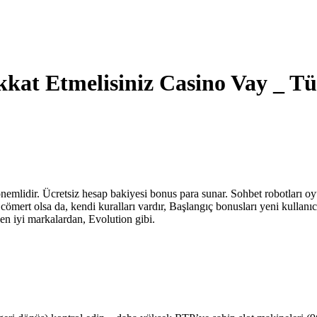
ikkat Etmelisiniz Casino Vay _ Tü
lidir. Ücretsiz hesap bakiyesi bonus para sunar. Sohbet robotları oyuncu
t olsa da, kendi kuralları vardır, Başlangıç bonusları yeni kullanıcıl
n iyi markalardan, Evolution gibi.