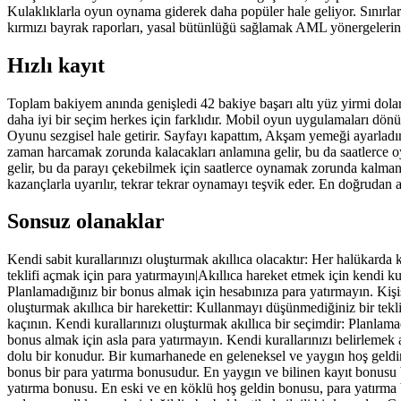
Kulaklıklarla oyun oynama giderek daha popüler hale geliyor. Sınırları
kırmızı bayrak raporları, yasal bütünlüğü sağlamak AML yönergelerin
Hızlı kayıt
Toplam bakiyem anında genişledi 42 bakiye başarı altı yüz yirmi dolar pa
daha iyi bir seçim herkes için farklıdır. Mobil oyun uygulamaları dönü
Oyunu sezgisel hale getirir. Sayfayı kapattım, Akşam yemeği ayarlad
zaman harcamak zorunda kalacakları anlamına gelir, bu da saatlerce 
gelir, bu da parayı çekebilmek için saatlerce oynamak zorunda kalma
kazançlarla uyarılır, tekrar tekrar oynamayı teşvik eder. En doğrudan 
Sonsuz olanaklar
Kendi sabit kurallarınızı oluşturmak akıllıca olacaktır: Her halükarda
teklifi açmak için para yatırmayın|Akıllıca hareket etmek için kendi kur
Planlamadığınız bir bonus almak için hesabınıza para yatırmayın. Kişi
oluşturmak akıllıca bir harekettir: Kullanmayı düşünmediğiniz bir tek
kaçının. Kendi kurallarınızı oluşturmak akıllıca bir seçimdir: Planlama
bonus almak için asla para yatırmayın. Kendi kurallarınızı belirlemek 
dolu bir konudur. Bir kumarhanede en geleneksel ve yaygın hoş geldin
bonus bir para yatırma bonusudur. En yaygın ve bilinen kayıt bonusu b
yatırma bonusu. En eski ve en köklü hoş geldin bonusu, para yatırma b