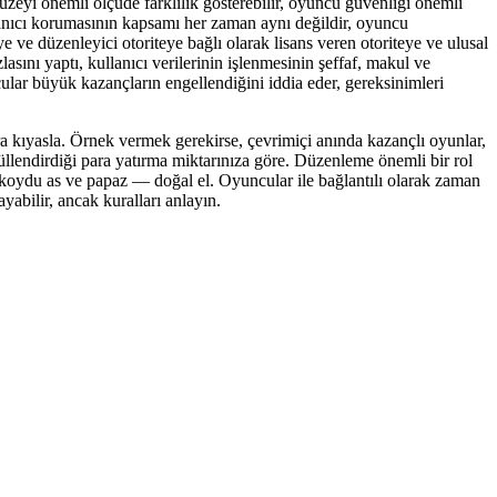
düzeyi önemli ölçüde farklılık gösterebilir, oyuncu güvenliği önemli
llanıcı korumasının kapsamı her zaman aynı değildir, oyuncu
ye ve düzenleyici otoriteye bağlı olarak lisans veren otoriteye ve ulusal
sını yaptı, kullanıcı verilerinin işlenmesinin şeffaf, makul ve
ncular büyük kazançların engellendiğini iddia eder, gereksinimleri
lara kıyasla. Örnek vermek gerekirse, çevrimiçi anında kazançlı oyunlar,
ödüllendirdiği para yatırma miktarınıza göre. Düzenleme önemli bir rol
me koydu as ve papaz — doğal el. Oyuncular ile bağlantılı olarak zaman
abilir, ancak kuralları anlayın.