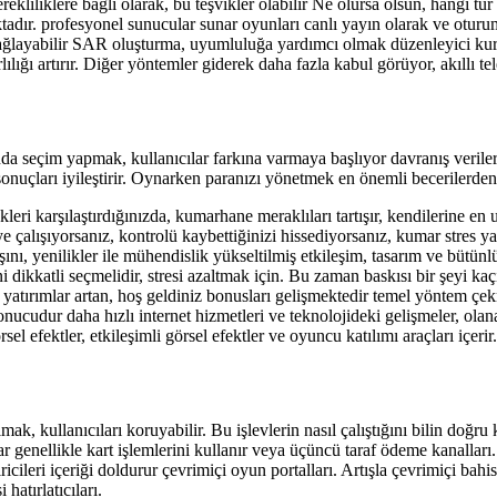
erekliliklere bağlı olarak, bu teşvikler olabilir Ne olursa olsun, hangi tür
adır. profesyonel sunucular sunar oyunları canlı yayın olarak ve oturum
 sağlayabilir SAR oluşturma, uyumluluğa yardımcı olmak düzenleyici kur
lığı artırır. Diğer yöntemler giderek daha fazla kabul görüyor, akıllı tel
ında seçim yapmak, kullanıcılar farkına varmaya başlıyor davranış verile
sonuçları iyileştirir. Oynarken paranızı yönetmek en önemli becerilerden b
eri karşılaştırdığınızda, kumarhane meraklıları tartışır, kendilerine en
ye çalışıyorsanız, kontrolü kaybettiğinizi hissediyorsanız, kumar stres ya
tışını, yenilikler ile mühendislik yükseltilmiş etkileşim, tasarım ve bütü
dikkatli seçmelidir, stresi azaltmak için. Bu zaman baskısı bir şeyi kaçı
 etme yatırımlar artan, hoş geldiniz bonusları gelişmektedir temel yöntem
udur daha hızlı internet hizmetleri ve teknolojideki gelişmeler, olanak
l efektler, etkileşimli görsel efektler ve oyuncu katılımı araçları içerir.
k, kullanıcıları koruyabilir. Bu işlevlerin nasıl çalıştığını bilin doğru
 genellikle kart işlemlerini kullanır veya üçüncü taraf ödeme kanalları. 
icileri içeriği doldurur çevrimiçi oyun portalları. Artışla çevrimiçi ba
hatırlatıcıları.