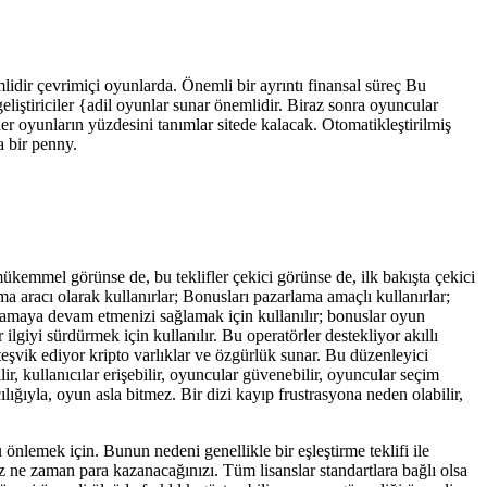
idir çevrimiçi oyunlarda. Önemli bir ayrıntı finansal süreç Bu
eliştiriciler {adil oyunlar sunar önemlidir. Biraz sonra oyuncular
eder oyunların yüzdesini tanımlar sitede kalacak. Otomatikleştirilmiş
a bir penny.
 mükemmel görünse de, bu teklifler çekici görünse de, ilk bakışta çekici
ma aracı olarak kullanırlar; Bonusları pazarlama amaçlı kullanırlar;
r oynamaya devam etmenizi sağlamak için kullanılır; bonuslar oyun
r ilgiyi sürdürmek için kullanılır. Bu operatörler destekliyor akıllı
teşvik ediyor kripto varlıklar ve özgürlük sunar. Bu düzenleyici
r, kullanıcılar erişebilir, oyuncular güvenebilir, oyuncular seçim
acılığıyla, oyun asla bitmez. Bir dizi kayıp frustrasyona neden olabilir,
lemek için. Bunun nedeni genellikle bir eşleştirme teklifi ile
iz ne zaman para kazanacağınızı. Tüm lisanslar standartlara bağlı olsa