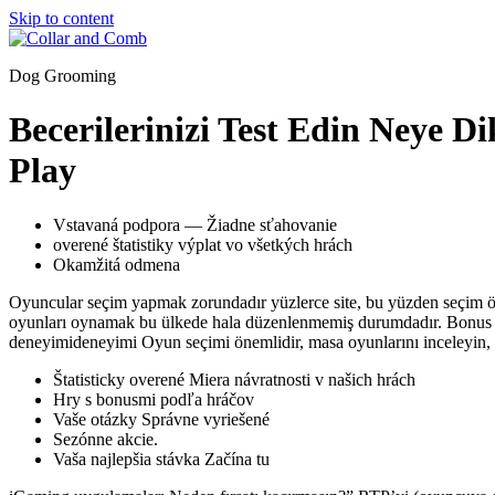
Skip to content
Dog Grooming
Becerilerinizi Test Edin Neye D
Play
Vstavaná podpora — Žiadne sťahovanie
overené štatistiky výplat vo všetkých hrách
Okamžitá odmena
Oyuncular seçim yapmak zorundadır yüzlerce site, bu yüzden seçim önem
oyunları oynamak bu ülkede hala düzenlenmemiş durumdadır. Bonus cömer
deneyimideneyimi Oyun seçimi önemlidir, masa oyunlarını inceleyin, e
Štatisticky overené Miera návratnosti v našich hrách
Hry s bonusmi podľa hráčov
Vaše otázky Správne vyriešené
Sezónne akcie.
Vaša najlepšia stávka Začína tu