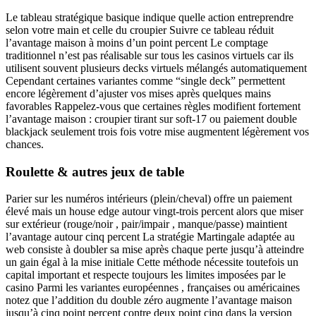
Le tableau stratégique basique indique quelle action entreprendre
selon votre main et celle du croupier​ Suivre ce tableau réduit
l’avantage maison à moins d’un point percent​ Le comptage
traditionnel n’est pas réalisable sur tous les casinos virtuels car ils
utilisent souvent plusieurs decks virtuels mélangés automatiquement​
Cependant certaines variantes comme “single deck” permettent
encore légèrement d’ajuster vos mises après quelques mains
favorables​ Rappelez‑vous que certaines règles modifient fortement
l’avantage maison : croupier tirant sur soft‑17 ou paiement double
blackjack seulement trois fois votre mise augmentent légèrement vos
chances​.
Roulette & autres jeux de table
Parier sur les numéros intérieurs (plein/cheval) offre un paiement
élevé mais un house edge autour vingt‑trois percent alors que miser
sur extérieur (rouge/noir , pair/impair , manque/passe) maintient
l’avantage autour cinq percent​ La stratégie Martingale adaptée au
web consiste à doubler sa mise après chaque perte jusqu’à atteindre
un gain égal à la mise initiale​ Cette méthode nécessite toutefois un
capital important et respecte toujours les limites imposées par le
casino​ Parmi les variantes européennes , françaises ou américaines
notez que l’addition du double zéro augmente l’avantage maison
jusqu’à cinq point percent contre deux point cinq dans la version