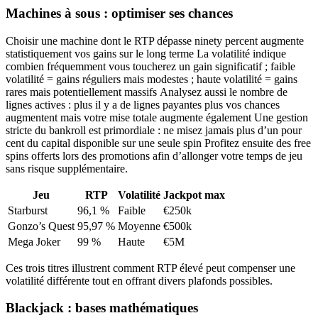
Machines à sous : optimiser ses chances
Choisir une machine dont le RTP dépasse ninety percent augmente
statistiquement vos gains sur le long terme La volatilité indique
combien fréquemment vous toucherez un gain significatif ; faible
volatilité = gains réguliers mais modestes ; haute volatilité = gains
rares mais potentiellement massifs Analysez aussi le nombre de
lignes actives : plus il y a de lignes payantes plus vos chances
augmentent mais votre mise totale augmente également​ Une gestion
stricte du bankroll est primordiale : ne misez jamais plus d’un pour
cent du capital disponible sur une seule spin​ Profitez ensuite des free
spins offerts lors des promotions afin d’allonger votre temps de jeu
sans risque supplémentaire​.
Jeu
RTP
Volatilité
Jackpot max
Starburst
96,1 %
Faible
€250k
Gonzo’s Quest
95,97 %
Moyenne
€500k
Mega Joker
99 %
Haute
€5M
Ces trois titres illustrent comment RTP élevé peut compenser une
volatilité différente tout en offrant divers plafonds possibles.​
Blackjack : bases mathématiques