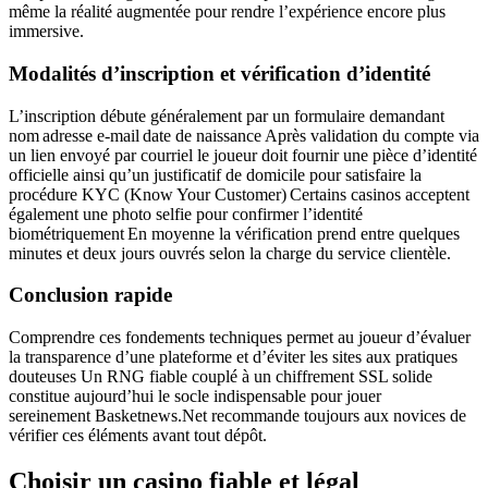
même la réalité augmentée pour rendre l’expérience encore plus
immersive.
Modalités d’inscription et vérification d’identité
L’inscription débute généralement par un formulaire demandant
nom adresse e‑mail date de naissance Après validation du compte via
un lien envoyé par courriel le joueur doit fournir une pièce d’identité
officielle ainsi qu’un justificatif de domicile pour satisfaire la
procédure KYC (Know Your Customer) Certains casinos acceptent
également une photo selfie pour confirmer l’identité
biométriquement En moyenne la vérification prend entre quelques
minutes et deux jours ouvrés selon la charge du service clientèle.
Conclusion rapide
Comprendre ces fondements techniques permet au joueur d’évaluer
la transparence d’une plateforme et d’éviter les sites aux pratiques
douteuses Un RNG fiable couplé à un chiffrement SSL solide
constitue aujourd’hui le socle indispensable pour jouer
sereinement Basketnews.Net recommande toujours aux novices de
vérifier ces éléments avant tout dépôt.
Choisir un casino fiable et légal