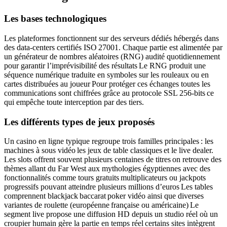
Les bases technologiques
Les plateformes fonctionnent sur des serveurs dédiés hébergés dans
des data‑centers certifiés ISO 27001. Chaque partie est alimentée par
un générateur de nombres aléatoires (RNG) audité quotidiennement
pour garantir l’imprévisibilité des résultats Le RNG produit une
séquence numérique traduite en symboles sur les rouleaux ou en
cartes distribuées au joueur Pour protéger ces échanges toutes les
communications sont chiffrées grâce au protocole SSL 256‑bits ce
qui empêche toute interception par des tiers.
Les différents types de jeux proposés
Un casino en ligne typique regroupe trois familles principales : les
machines à sous vidéo les jeux de table classiques et le live dealer.
Les slots offrent souvent plusieurs centaines de titres on retrouve des
thèmes allant du Far West aux mythologies égyptiennes avec des
fonctionnalités comme tours gratuits multiplicateurs ou jackpots
progressifs pouvant atteindre plusieurs millions d’euros Les tables
comprennent blackjack baccarat poker vidéo ainsi que diverses
variantes de roulette (européenne française ou américaine) Le
segment live propose une diffusion HD depuis un studio réel où un
croupier humain gère la partie en temps réel certains sites intègrent