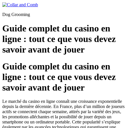
Skip
to
Dog Grooming
content
Guide complet du casino en
ligne : tout ce que vous devez
savoir avant de jouer
Guide complet du casino en
ligne : tout ce que vous devez
savoir avant de jouer
Le marché du casino en ligne connaît une croissance exponentielle
depuis la dernière décennie. En France, plus d’un million de joueurs
actifs se connectent chaque semaine, attirés par la variété des jeux,
les promotions alléchantes et la possibilité de jouer depuis un
smartphone ou un ordinateur portable. Cette popularité s’explique
également par les avancées technologiques qui garantissent une