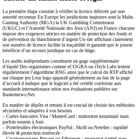
La première étape consiste à vérifier la licence délivrée par une
autorité reconnue En Europe les juridictions majeures sont la Malta
Gaming Authority (MGA) la UK Gambling Commission
(UKGC) et l’Autorité Nationale des Jeux (ANJ) en France chacune
impose des exigences strictes en matière de protection des fonds et
de prévention du blanchiment d’argent Un site affichant clairement
son numéro de licence facilite la traçabilité et garantit que le joueur
bénéficie d’un recours juridique en cas de litige.
Les audits indépendants constituent un gage supplémentaire
d’équité Des organismes comme eCOGRA ou iTech Labs testent
régulièrement l’algorithme RNG ainsi que le calcul du RTP affiché
sur chaque jeu Leur logo apparaît généralement au bas de la page
d’accueil il indique que le logiciel a été certifié conforme aux
standards internationaux selon nos évaluations publiées sur
Basketnews.Net.
En matière de dépôts et retraits il est crucial de choisir des méthodes
sécurisées et adaptées à vos besoins
– Cartes bancaires Visa / MasterCard : traitement instantané mais
parfois soumis à frais
– Portefeuilles électroniques PayPal , Skrill ou Neteller : rapidité
élevée & protection renforcée
– Cryptomonnaies Bitcoin ou Ethereum : anonymat partiel avec