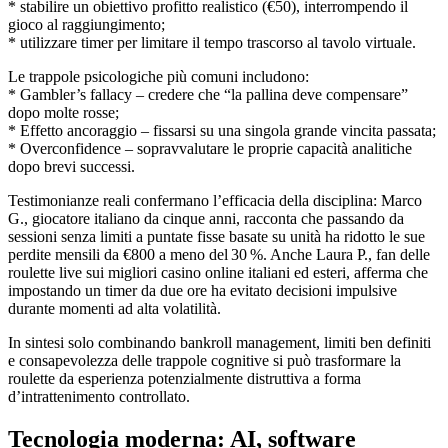
* stabilire un obiettivo profitto realistico (€50), interrompendo il
gioco al raggiungimento;
* utilizzare timer per limitare il tempo trascorso al tavolo virtuale.
Le trappole psicologiche più comuni includono:
* Gambler’s fallacy – credere che “la pallina deve compensare”
dopo molte rosse;
* Effetto ancoraggio – fissarsi su una singola grande vincita passata;
* Overconfidence – sopravvalutare le proprie capacità analitiche
dopo brevi successi.
Testimonianze reali confermano l’efficacia della disciplina: Marco
G., giocatore italiano da cinque anni, racconta che passando da
sessioni senza limiti a puntate fisse basate su unità ha ridotto le sue
perdite mensili da €800 a meno del 30 %. Anche Laura P., fan delle
roulette live sui migliori casino online italiani ed esteri, afferma che
impostando un timer da due ore ha evitato decisioni impulsive
durante momenti ad alta volatilità.
In sintesi solo combinando bankroll management, limiti ben definiti
e consapevolezza delle trappole cognitive si può trasformare la
roulette da esperienza potenzialmente distruttiva a forma
d’intrattenimento controllato.
Tecnologia moderna: AI, software