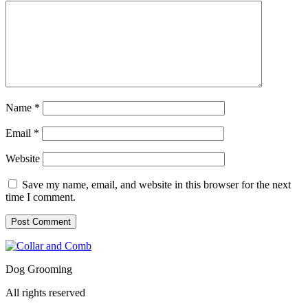
Name
*
Email
*
Website
Save my name, email, and website in this browser for the next
time I comment.
Dog Grooming
All rights reserved