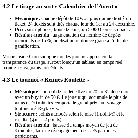
4.2 Le tirage au sort « Calendrier de l’Avent »
Mécanique
: chaque dépôt de 10 € ou plus donne droit à un
ticket. 24 tickets sont tirés chaque jour du 1er au 24 décembre.
Prix
: smartphones, bons de paris, ou 5 000 € en cash‑back.
Résultat attendu
: augmentation du nombre de dépôts
récurrents de 15 %, fidélisation renforcée grâce à l’effet de
gamification.
Motorsinside.Com souligne que les joueurs apprécient la
transparence du tirage, surtout lorsqu’un tableau en temps réel
montre les gagnants précédents.
4.3 Le tournoi « Rennes Roulette »
Mécanique
: tournoi de roulette live du 20 au 31 décembre,
avec un buy‑in de 50 €. Le joueur qui accumule le plus de
gains en 30 minutes remporte le grand prix : un voyage
tout‑inclu à Reykjavik.
Structure
: points attribués selon la mise (1 point/€) et le
résultat (gain = 2 points).
Résultat attendu
: hausse du temps moyen de jeu de
9 minutes, taux de ré‑engagement de 12 % parmi les
participants.