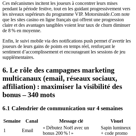
Ces mécanismes incitent les joueurs à concentrer leurs mises
pendant la période festive, tout en les guidant progressivement vers
les niveaux supérieurs du programme VIP. Motorsinside.Com note
que les sites casino en ligne français qui offrent une progression
claire et des avantages tangibles voient leur taux de churn diminuer
de 8 % en moyenne.
Enfin, le suivi mobile via des notifications push permet d’avertir les
joueurs de leurs gains de points en temps réel, renforçant le
sentiment d’accomplissement et encourageant les sessions de jeu
supplémentaires.
6. Le rôle des campagnes marketing
multicanaux (email, réseaux sociaux,
affiliation) : maximiser la visibilité des
bonus – 340 mots
6.1 Calendrier de communication sur 4 semaines
Semaine
Canal
Message clé
Visuel
« Débutez Noël avec un
Sapin lumineux
1
Email
bonus 200 % ! »
+ code promo