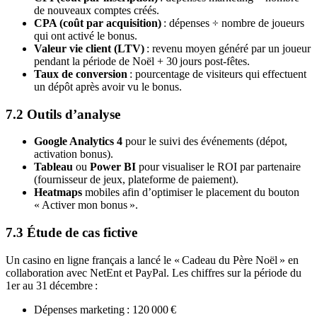
de nouveaux comptes créés.
CPA (coût par acquisition)
: dépenses ÷ nombre de joueurs
qui ont activé le bonus.
Valeur vie client (LTV)
: revenu moyen généré par un joueur
pendant la période de Noël + 30 jours post‑fêtes.
Taux de conversion
: pourcentage de visiteurs qui effectuent
un dépôt après avoir vu le bonus.
7.2 Outils d’analyse
Google Analytics 4
pour le suivi des événements (dépot,
activation bonus).
Tableau
ou
Power BI
pour visualiser le ROI par partenaire
(fournisseur de jeux, plateforme de paiement).
Heatmaps
mobiles afin d’optimiser le placement du bouton
« Activer mon bonus ».
7.3 Étude de cas fictive
Un casino en ligne français a lancé le « Cadeau du Père Noël » en
collaboration avec NetEnt et PayPal. Les chiffres sur la période du
1er au 31 décembre :
Dépenses marketing : 120 000 €