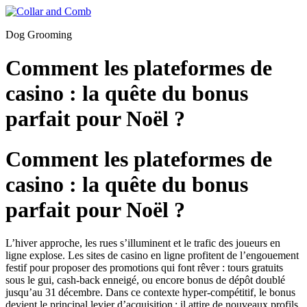
Skip
to
Dog Grooming
content
Comment les plateformes de
casino : la quête du bonus
parfait pour Noël ?
Comment les plateformes de
casino : la quête du bonus
parfait pour Noël ?
L’hiver approche, les rues s’illuminent et le trafic des joueurs en
ligne explose. Les sites de casino en ligne profitent de l’engouement
festif pour proposer des promotions qui font rêver : tours gratuits
sous le gui, cash‑back enneigé, ou encore bonus de dépôt doublé
jusqu’au 31 décembre. Dans ce contexte hyper‑compétitif, le bonus
devient le principal levier d’acquisition : il attire de nouveaux profils,