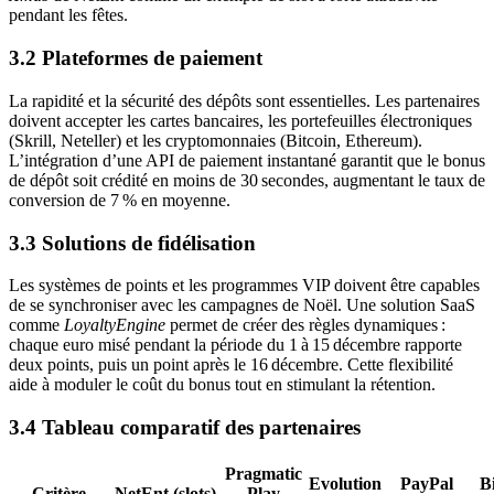
pendant les fêtes.
3.2 Plateformes de paiement
La rapidité et la sécurité des dépôts sont essentielles. Les partenaires
doivent accepter les cartes bancaires, les portefeuilles électroniques
(Skrill, Neteller) et les cryptomonnaies (Bitcoin, Ethereum).
L’intégration d’une API de paiement instantané garantit que le bonus
de dépôt soit crédité en moins de 30 secondes, augmentant le taux de
conversion de 7 % en moyenne.
3.3 Solutions de fidélisation
Les systèmes de points et les programmes VIP doivent être capables
de se synchroniser avec les campagnes de Noël. Une solution SaaS
comme
LoyaltyEngine
permet de créer des règles dynamiques :
chaque euro misé pendant la période du 1 à 15 décembre rapporte
deux points, puis un point après le 16 décembre. Cette flexibilité
aide à moduler le coût du bonus tout en stimulant la rétention.
3.4 Tableau comparatif des partenaires
Pragmatic
Evolution
PayPal
B
Critère
NetEnt (slots)
Play