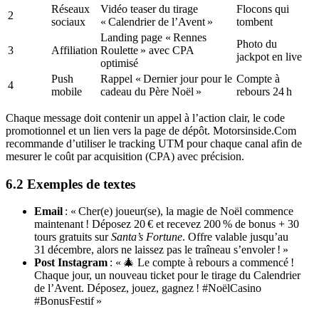
Réseaux
Vidéo teaser du tirage
Flocons qui
2
sociaux
« Calendrier de l’Avent »
tombent
Landing page « Rennes
Photo du
3
Affiliation
Roulette » avec CPA
jackpot en live
optimisé
Push
Rappel « Dernier jour pour le
Compte à
4
mobile
cadeau du Père Noël »
rebours 24 h
Chaque message doit contenir un appel à l’action clair, le code
promotionnel et un lien vers la page de dépôt. Motorsinside.Com
recommande d’utiliser le tracking UTM pour chaque canal afin de
mesurer le coût par acquisition (CPA) avec précision.
6.2 Exemples de textes
Email
: « Cher(e) joueur(se), la magie de Noël commence
maintenant ! Déposez 20 € et recevez 200 % de bonus + 30
tours gratuits sur
Santa’s Fortune
. Offre valable jusqu’au
31 décembre, alors ne laissez pas le traîneau s’envoler ! »
Post Instagram
: « 🎄 Le compte à rebours a commencé !
Chaque jour, un nouveau ticket pour le tirage du Calendrier
de l’Avent. Déposez, jouez, gagnez ! #NoëlCasino
#BonusFestif »