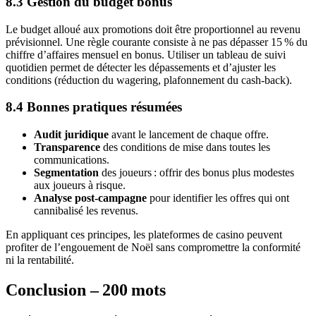
8.3 Gestion du budget bonus
Le budget alloué aux promotions doit être proportionnel au revenu
prévisionnel. Une règle courante consiste à ne pas dépasser 15 % du
chiffre d’affaires mensuel en bonus. Utiliser un tableau de suivi
quotidien permet de détecter les dépassements et d’ajuster les
conditions (réduction du wagering, plafonnement du cash‑back).
8.4 Bonnes pratiques résumées
Audit juridique
avant le lancement de chaque offre.
Transparence
des conditions de mise dans toutes les
communications.
Segmentation
des joueurs : offrir des bonus plus modestes
aux joueurs à risque.
Analyse post‑campagne
pour identifier les offres qui ont
cannibalisé les revenus.
En appliquant ces principes, les plateformes de casino peuvent
profiter de l’engouement de Noël sans compromettre la conformité
ni la rentabilité.
Conclusion – 200 mots