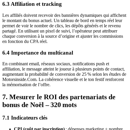
6.3 Affiliation et tracking
Les affiliés doivent recevoir des bannières dynamiques qui affichent
le montant du bonus actuel. Un tableau de bord en temps réel leur
permet de voir le nombre de clics, les dépôts générés et le revenu
partagé. En utilisant un pixel de suivi, l’opérateur peut attribuer
chaque conversion à la source d’origine et ajuster les commissions
en fonction du CPA réel.
6.4 Importance du multicanal
En combinant email, réseaux sociaux, notifications push et
affiliation, le message atteint le joueur à plusieurs points de contact,
augmentant la probabilité de conversion de 25 % selon les études de
Motorsinside.Com. La cohérence visuelle et le ton festif renforcent
la mémorisation de l’offre.
7. Mesurer le ROI des partenariats de
bonus de Noël – 320 mots
7.1 Indicateurs clés
CPI (coût par inscription)
: dépenses marketing ÷ nombre