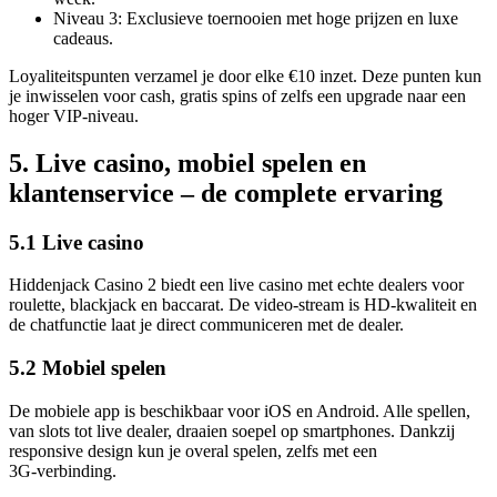
Niveau 3: Exclusieve toernooien met hoge prijzen en luxe
cadeaus.
Loyaliteitspunten verzamel je door elke €10 inzet. Deze punten kun
je inwisselen voor cash, gratis spins of zelfs een upgrade naar een
hoger VIP‑niveau.
5. Live casino, mobiel spelen en
klantenservice – de complete ervaring
5.1 Live casino
Hiddenjack Casino 2 biedt een live casino met echte dealers voor
roulette, blackjack en baccarat. De video‑stream is HD‑kwaliteit en
de chatfunctie laat je direct communiceren met de dealer.
5.2 Mobiel spelen
De mobiele app is beschikbaar voor iOS en Android. Alle spellen,
van slots tot live dealer, draaien soepel op smartphones. Dankzij
responsive design kun je overal spelen, zelfs met een
3G‑verbinding.