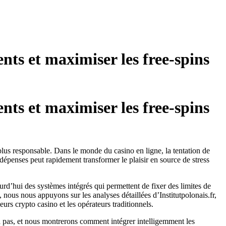
nts et maximiser les free‑spins
nts et maximiser les free‑spins
lus responsable. Dans le monde du casino en ligne, la tentation de
 dépenses peut rapidement transformer le plaisir en source de stress
urd’hui des systèmes intégrés qui permettent de fixer des limites de
t, nous nous appuyons sur les analyses détaillées d’Institutpolonais.fr,
rs crypto casino et les opérateurs traditionnels.
à pas, et nous montrerons comment intégrer intelligemment les