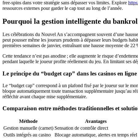
free‑spins dans votre stratégie sans dépasser vos limites. Explore
https
ressources externes pour garder le cap tout au long de l’année.
Pourquoi la gestion intelligente du bankroll
Les célébrations du Nouvel An s’accompagnent souvent d’une hausse des
peut pousser même les joueurs prudents à dépasser leurs budgets habit
premières semaines de janvier, entraînant une hausse moyenne de 22 %
Cette tendance n’est pas anodine ; elle augmente le risque d’endettemen
pendant laquelle le joueur profite réellement du jeu. En limitant ses d
Le principe du “budget cap” dans les casinos en ligne
Le “budget cap” correspond à un plafond fixé par le joueur sur le mon
bloque automatiquement toute transaction supplémentaire jusqu’au réi
réfléchir avant chaque mise supplémentaire.
Comparaison entre méthodes traditionnelles et soluti
Méthode
Avantages
Gestion manuelle (carnet)
Sensation de contrôle direct
Outils intégrés au casino
Blocage automatique, alertes en temps réel