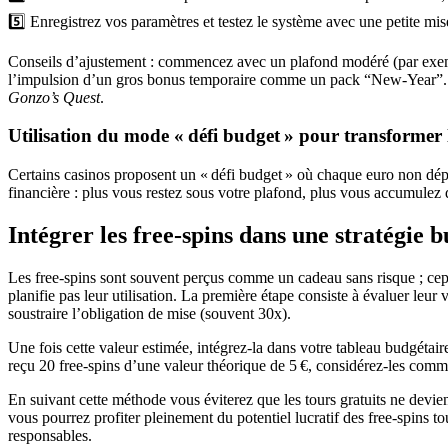
5️⃣ Enregistrez vos paramètres et testez le système avec une petite mis
Conseils d’ajustement : commencez avec un plafond modéré (par exempl
l’impulsion d’un gros bonus temporaire comme un pack “New‑Year”. Pense
Gonzo’s Quest
.
Utilisation du mode « défi budget » pour transformer 
Certains casinos proposent un « défi budget » où chaque euro non dépe
financière : plus vous restez sous votre plafond, plus vous accumulez d
Intégrer les free‑spins dans une stratégie 
Les free‑spins sont souvent perçus comme un cadeau sans risque ; ce
planifie pas leur utilisation. La première étape consiste à évaluer l
soustraire l’obligation de mise (souvent 30x).
Une fois cette valeur estimée, intégrez‑la dans votre tableau budgéta
reçu 20 free‑spins d’une valeur théorique de 5 €, considérez-les comme
En suivant cette méthode vous éviterez que les tours gratuits ne devie
vous pourrez profiter pleinement du potentiel lucratif des free‑spins t
responsables.