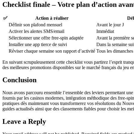
Checklist finale – Votre plan d’action avan
✅
Action à réaliser
Dél
Définir son plafond mensuel
Avant le jour J
Activer les alertes SMS/email
Immédiat
Sélectionner une offre free‑spin adaptée
Avant la première s
Installer une app tierce de suivi
Dans la semaine su
Réviser chaque semaine son rapport d’activité
Tous les dimanches
En suivant scrupuleusement cette checklist vous partirez l’esprit tranqu
des meilleures promotions disponibles sur le marché français du jeu en
Conclusion
Nous avons parcouru ensemble l’ensemble des leviers permettant une gest
fournis par les casinos modernes, intégration méthodique des free‑spin
pratiques dès maintenant vous transformerez vos résolutions du Nouvel
guides actualisés ainsi que des classements fiables pour choisir les me
Leave a Reply