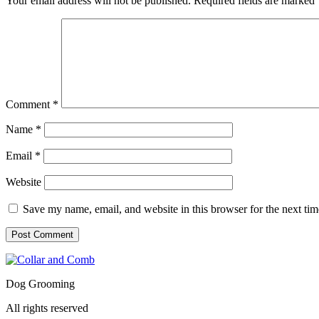
Your email address will not be published.
Required fields are marked
Comment
*
Name
*
Email
*
Website
Save my name, email, and website in this browser for the next ti
Dog Grooming
All rights reserved