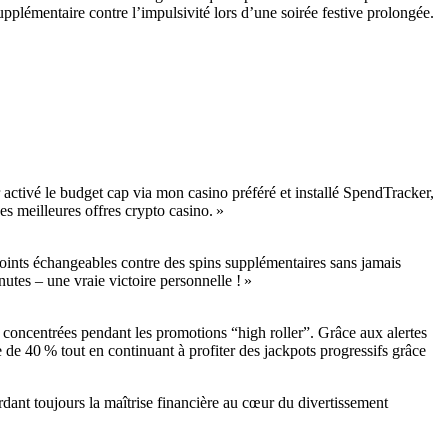
supplémentaire contre l’impulsivité lors d’une soirée festive prolongée.
 activé le budget cap via mon casino préféré et installé SpendTracker,
des meilleures offres crypto casino. »
ints échangeables contre des spins supplémentaires sans jamais
tes – une vraie victoire personnelle ! »
 concentrées pendant les promotions “high roller”. Grâce aux alertes
 40 % tout en continuant à profiter des jackpots progressifs grâce
ardant toujours la maîtrise financière au cœur du divertissement