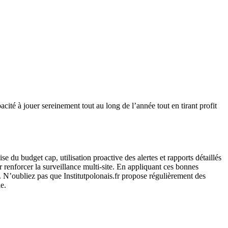
acité à jouer sereinement tout au long de l’année tout en tirant profit
 du budget cap, utilisation proactive des alertes et rapports détaillés
 renforcer la surveillance multi‑site. En appliquant ces bonnes
. N’oubliez pas que Institutpolonais.fr propose régulièrement des
e.