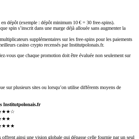
uis en dépôt (exemple : dépôt minimum 10 € = 30 free‑spins).
haque spin s’inscrit dans une marge déjà allouée sans augmenter la
multiplicateurs supplémentaires sur les free‑spins pour les paiements
illeurs casino crypto recensés par Institutpolonais.fr.
elez‑vous que chaque promotion doit être évaluée non seulement sur
ue sur plusieurs sites ou lorsqu’on utilise différents moyens de
s Institutpolonais.fr
★★★☆
★★★
★★★★
offrent ainsi une vision globale qui dépasse celle fournie par un seul