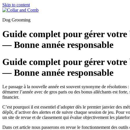
Skip to content
Dog Grooming
Guide complet pour gérer votre b
— Bonne année responsable
Guide complet pour gérer votre b
— Bonne année responsable
Le passage à la nouvelle année est souvent synonyme de résolutions : 
démarrer l’année avec de gros paris ou des bonus alléchants est forte, 
financier.
C’est pourquoi il est essentiel d’adopter dès le premier janvier des mé
dépôt, d’activer des alertes et de suivre chaque session de jeu. Pour vo
un site de revue et de classement qui évalue objectivement les platefo
Dans cet article nous passerons en revue le fonctionnement des outils