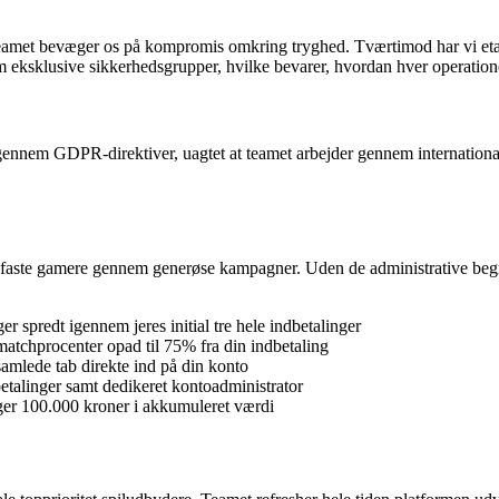
t teamet bevæger os på kompromis omkring tryghed. Tværtimod har vi eta
em eksklusive sikkerhedsgrupper, hvilke bevarer, hvordan hver operation
t gennem GDPR-direktiver, uagtet at teamet arbejder gennem internation
trofaste gamere gennem generøse kampagner. Uden de administrative beg
spredt igennem jeres initial tre hele indbetalinger
tchprocenter opad til 75% fra din indbetaling
samlede tab direkte ind på din konto
talinger samt dedikeret kontoadministrator
ger 100.000 kroner i akkumuleret værdi