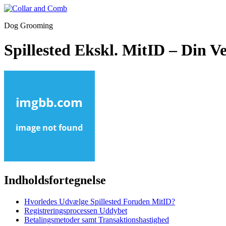
Skip
to
Dog Grooming
content
Spillested Ekskl. MitID – Din 
Indholdsfortegnelse
Hvorledes Udvælge Spillested Foruden MitID?
Registreringsprocessen Uddybet
Betalingsmetoder samt Transaktionshastighed