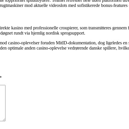
e topprioritet spiludbydere. Teamet refresher hele tiden platformen udval
tmaskiner mod aktuelle videoslots med sofistikerede bonus-features – 
t direkte kasino med professionelle croupierer, som transmitteres gennem
 døgnet rundt via hjemlig nordisk sprogsupport.
mod casino-oplevelser foruden MitID-dokumentation, dog ligeledes en s
e den optimale anden casino-oplevelse vedrørende danske spillere, hvilke
*