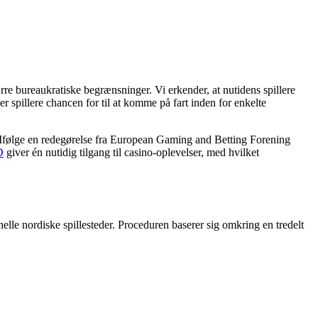
rre bureaukratiske begrænsninger. Vi erkender, at nutidens spillere
r spillere chancen for til at komme på fart inden for enkelte
r. Ifølge en redegørelse fra European Gaming and Betting Forening
D
giver én nutidig tilgang til casino-oplevelser, med hvilket
elle nordiske spillesteder. Proceduren baserer sig omkring en tredelt