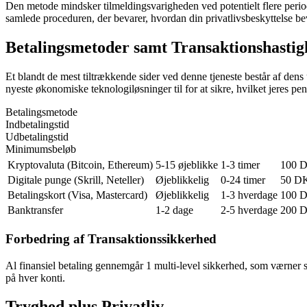
Den metode mindsker tilmeldingsvarigheden ved potentielt flere period
samlede proceduren, der bevarer, hvordan din privatlivsbeskyttelse be
Betalingsmetoder samt Transaktionshastig
Et blandt de mest tiltrækkende sider ved denne tjeneste består af dens
nyeste økonomiske teknologiløsninger til for at sikre, hvilket jeres pe
Betalingsmetode
Indbetalingstid
Udbetalingstid
Minimumsbeløb
Kryptovaluta (Bitcoin, Ethereum)
5-15 øjeblikke
1-3 timer
100 
Digitale punge (Skrill, Neteller)
Øjeblikkelig
0-24 timer
50 D
Betalingskort (Visa, Mastercard)
Øjeblikkelig
1-3 hverdage
100 
Banktransfer
1-2 dage
2-5 hverdage
200 
Forbedring af Transaktionssikkerhed
Al finansiel betaling gennemgår 1 multi-level sikkerhed, som værner 
på hver konti.
Tryghed plus Privatliv