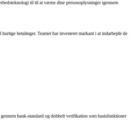
erhedsteknologi til til at værne dine personoplysninger igennem
 hurtige betalinger. Teamet har investeret markant i at indarbejde de
gi gennem bank-standard og dobbelt verifikation som basisfunktioner