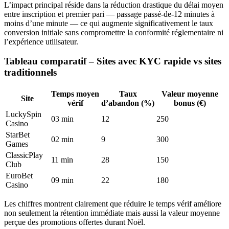
L’impact principal réside dans la réduction drastique du délai moyen
entre inscription et premier pari — passage passé‑de‑12 minutes à
moins d’une minute — ce qui augmente significativement le taux
conversion initiale sans compromettre la conformité réglementaire ni
l’expérience utilisateur.
Tableau comparatif – Sites avec KYC rapide vs sites
traditionnels
Temps moyen
Taux
Valeur moyenne
Site
vérif
d’abandon (%)
bonus (€)
LuckySpin
03 min
12
250
Casino
StarBet
02 min
9
300
Games
ClassicPlay
11 min
28
150
Club
EuroBet
09 min
22
180
Casino
Les chiffres montrent clairement que réduire le temps vérif améliore
non seulement la rétention immédiate mais aussi la valeur moyenne
perçue des promotions offertes durant Noël.