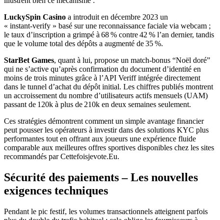
illustrent bien ce mécanisme :
LuckySpin Casino
a introduit en décembre 2023 un
« instant‑verify » basé sur une reconnaissance faciale via webcam ;
le taux d’inscription a grimpé à 68 % contre 42 % l’an dernier, tandis
que le volume total des dépôts a augmenté de 35 %.
StarBet Games
, quant à lui, propose un match‑bonus “Noël doré”
qui ne s’active qu’après confirmation du document d’identité en
moins de trois minutes grâce à l’API Veriff intégrée directement
dans le tunnel d’achat du dépôt initial. Les chiffres publiés montrent
un accroissement du nombre d’utilisateurs actifs mensuels (UAM)
passant de 120k à plus de 210k en deux semaines seulement.
Ces stratégies démontrent comment un simple avantage financier
peut pousser les opérateurs à investir dans des solutions KYC plus
performantes tout en offrant aux joueurs une expérience fluide
comparable aux meilleures offres sportives disponibles chez les sites
recommandés par Cettefoisjevote.Eu.
Sécurité des paiements – Les nouvelles
exigences techniques
Pendant le pic festif, les volumes transactionnels atteignent parfois