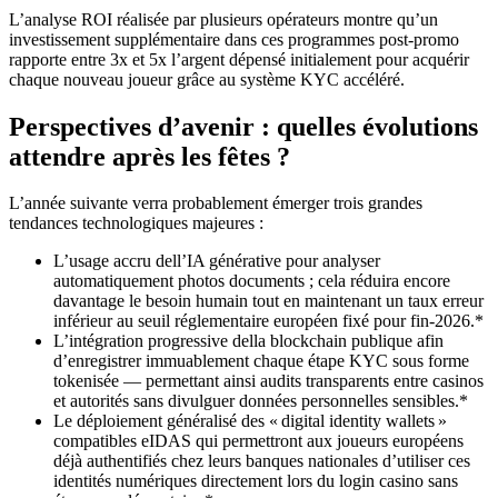
L’analyse ROI réalisée par plusieurs opérateurs montre qu’un
investissement supplémentaire dans ces programmes post‑promo
rapporte entre 3x et 5x l’argent dépensé initialement pour acquérir
chaque nouveau joueur grâce au système KYC accéléré.
Perspectives d’avenir : quelles évolutions
attendre après les fêtes ?
L’année suivante verra probablement émerger trois grandes
tendances technologiques majeures :
L’usage accru dell’IA générative pour analyser
automatiquement photos documents ; cela réduira encore
davantage le besoin humain tout en maintenant un taux erreur
inférieur au seuil réglementaire européen fixé pour fin‑2026.*
L’intégration progressive della blockchain publique afin
d’enregistrer immuablement chaque étape KYC sous forme
tokenisée — permettant ainsi audits transparents entre casinos
et autorités sans divulguer données personnelles sensibles.*
Le déploiement généralisé des « digital identity wallets »
compatibles eIDAS qui permettront aux joueurs européens
déjà authentifiés chez leurs banques nationales d’utiliser ces
identités numériques directement lors du login casino sans