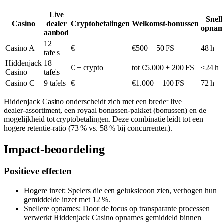
Live
Snel
Casino
dealer
Cryptobetalingen
Welkomst‑bonussen
opnam
aanbod
12
Casino A
€
€500 + 50 FS
48 h
tafels
Hiddenjack
18
€ + crypto
tot €5.000 + 200 FS
<24 h
Casino
tafels
Casino C
9 tafels
€
€1.000 + 100 FS
72 h
Hiddenjack Casino onderscheidt zich met een breder live
dealer‑assortiment, een royaal bonussen‑pakket (bonussen) en de
mogelijkheid tot cryptobetalingen. Deze combinatie leidt tot een
hogere retentie‑ratio (73 % vs. 58 % bij concurrenten).
Impact‑beoordeling
Positieve effecten
Hogere inzet: Spelers die een geluksicoon zien, verhogen hun
gemiddelde inzet met 12 %.
Snellere opnames: Door de focus op transparante processen
verwerkt Hiddenjack Casino opnames gemiddeld binnen