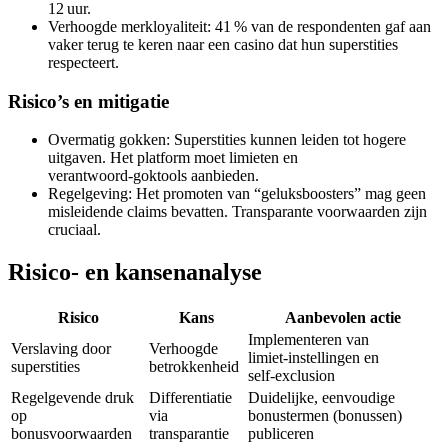
12 uur.
Verhoogde merkloyaliteit: 41 % van de respondenten gaf aan
vaker terug te keren naar een casino dat hun superstities
respecteert.
Risico’s en mitigatie
Overmatig gokken: Superstities kunnen leiden tot hogere
uitgaven. Het platform moet limieten en
verantwoord‑goktools aanbieden.
Regelgeving: Het promoten van “geluksboosters” mag geen
misleidende claims bevatten. Transparante voorwaarden zijn
cruciaal.
Risico‑ en kansenanalyse
Risico
Kans
Aanbevolen actie
Implementeren van
Verslaving door
Verhoogde
limiet‑instellingen en
superstities
betrokkenheid
self‑exclusion
Regelgevende druk
Differentiatie
Duidelijke, eenvoudige
op
via
bonustermen (bonussen)
bonusvoorwaarden
transparantie
publiceren