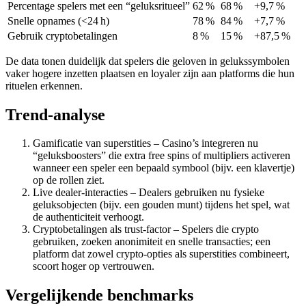
Percentage spelers met een “geluksritueel”
62 %
68 %
+9,7 %
Snelle opnames (<24 h)
78 %
84 %
+7,7 %
Gebruik cryptobetalingen
8 %
15 %
+87,5 %
De data tonen duidelijk dat spelers die geloven in gelukssymbolen
vaker hogere inzetten plaatsen en loyaler zijn aan platforms die hun
rituelen erkennen.
Trend‑analyse
Gamificatie van superstities – Casino’s integreren nu
“geluksboosters” die extra free spins of multipliers activeren
wanneer een speler een bepaald symbool (bijv. een klavertje)
op de rollen ziet.
Live dealer‑interacties – Dealers gebruiken nu fysieke
geluksobjecten (bijv. een gouden munt) tijdens het spel, wat
de authenticiteit verhoogt.
Cryptobetalingen als trust‑factor – Spelers die crypto
gebruiken, zoeken anonimiteit en snelle transacties; een
platform dat zowel crypto‑opties als superstities combineert,
scoort hoger op vertrouwen.
Vergelijkende benchmarks