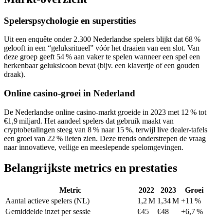
Spelerspsychologie en superstities
Uit een enquête onder 2.300 Nederlandse spelers blijkt dat 68 %
gelooft in een “geluksritueel” vóór het draaien van een slot. Van
deze groep geeft 54 % aan vaker te spelen wanneer een spel een
herkenbaar geluksicoon bevat (bijv. een klavertje of een gouden
draak).
Online casino‑groei in Nederland
De Nederlandse online casino‑markt groeide in 2023 met 12 % tot
€1,9 miljard. Het aandeel spelers dat gebruik maakt van
cryptobetalingen steeg van 8 % naar 15 %, terwijl live dealer‑tafels
een groei van 22 % lieten zien. Deze trends onderstrepen de vraag
naar innovatieve, veilige en meeslepende spelomgevingen.
Belangrijkste metrics en prestaties
Metric
2022
2023
Groei
Aantal actieve spelers (NL)
1,2 M
1,34 M
+11 %
Gemiddelde inzet per sessie
€45
€48
+6,7 %