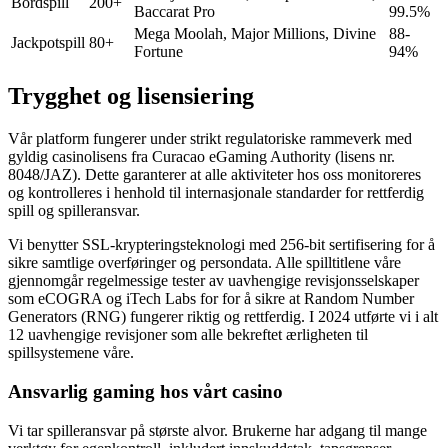
Bordspill
200+
Baccarat Pro
99.5%
Mega Moolah, Major Millions, Divine
88-
Jackpotspill
80+
Fortune
94%
Trygghet og lisensiering
Vår platform fungerer under strikt regulatoriske rammeverk med
gyldig casinolisens fra Curacao eGaming Authority (lisens nr.
8048/JAZ). Dette garanterer at alle aktiviteter hos oss monitoreres
og kontrolleres i henhold til internasjonale standarder for rettferdig
spill og spilleransvar.
Vi benytter SSL-krypteringsteknologi med 256-bit sertifisering for å
sikre samtlige overføringer og persondata. Alle spilltitlene våre
gjennomgår regelmessige tester av uavhengige revisjonsselskaper
som eCOGRA og iTech Labs for for å sikre at Random Number
Generators (RNG) fungerer riktig og rettferdig. I 2024 utførte vi i alt
12 uavhengige revisjoner som alle bekreftet ærligheten til
spillsystemene våre.
Ansvarlig gaming hos vårt casino
Vi tar spilleransvar på største alvor. Brukerne har adgang til mange