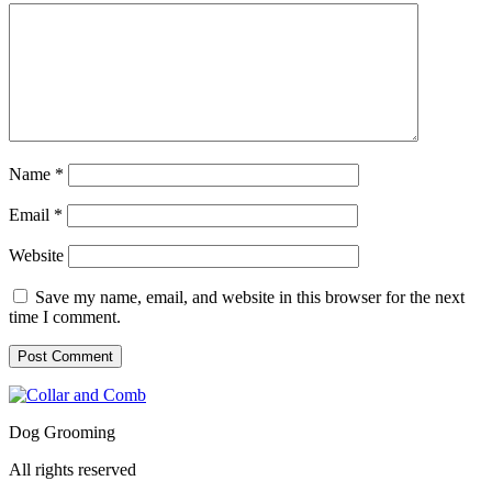
Name
*
Email
*
Website
Save my name, email, and website in this browser for the next
time I comment.
Dog Grooming
All rights reserved