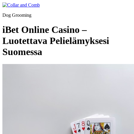
Skip
to
Dog Grooming
content
iBet Online Casino –
Luotettava Pelielämyksesi
Suomessa