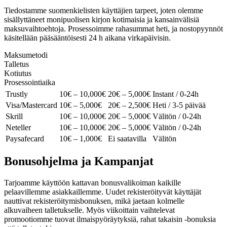
Tiedostamme suomenkielisten käyttäjien tarpeet, joten olemme
sisällyttäneet monipuolisen kirjon kotimaisia ja kansainvälisiä
maksuvaihtoehtoja. Prosessoimme rahasummat heti, ja nostopyynnöt
käsitellään pääsääntöisesti 24 h aikana virkapäivisin.
Maksumetodi
Talletus
Kotiutus
Prosessointiaika
Trustly
10€ – 10,000€
20€ – 5,000€
Instant / 0-24h
Visa/Mastercard
10€ – 5,000€
20€ – 2,500€
Heti / 3-5 päivää
Skrill
10€ – 10,000€
20€ – 5,000€
Välitön / 0-24h
Neteller
10€ – 10,000€
20€ – 5,000€
Välitön / 0-24h
Paysafecard
10€ – 1,000€
Ei saatavilla
Välitön
Bonusohjelma ja Kampanjat
Tarjoamme käyttöön kattavan bonusvalikoiman kaikille
pelaavillemme asiakkaillemme. Uudet rekisteröityvät käyttäjät
nauttivat rekisteröitymisbonuksen, mikä jaetaan kolmelle
alkuvaiheen talletukselle. Myös viikoittain vaihtelevat
promootiomme tuovat ilmaispyöräytyksiä, rahat takaisin -bonuksia