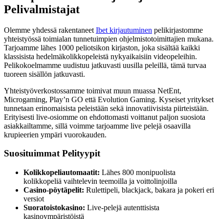
Pelivalmistajat
Olemme yhdessä rakentaneet
Ibet kirjautuminen
pelikirjastomme
yhteistyössä toimialan tunnetuimpien ohjelmistotoimittajien mukana.
Tarjoamme lähes 1000 peliotsikon kirjaston, joka sisältää kaikki
klassisista hedelmäkolikkopeleistä nykyaikaisiin videopeleihin.
Pelikokoelmamme uudistuu jatkuvasti uusilla peleillä, tämä turvaa
tuoreen sisällön jatkuvasti.
Yhteistyöverkostossamme toimivat muun muassa NetEnt,
Microgaming, Play’n GO että Evolution Gaming. Kyseiset yritykset
tunnetaan erinomaisista peleistään sekä innovatiivisista piirteistään.
Erityisesti live-osiomme on ehdottomasti voittanut paljon suosiota
asiakkailtamme, sillä voimme tarjoamme live pelejä osaavilla
krupieerien ympäri vuorokauden.
Suosituimmat Pelityypit
Kolikkopeliautomaatit:
Lähes 800 monipuolista
kolikkopeliä vaihtelevin teemoilla ja voittolinjoilla
Casino-pöytäpelit:
Rulettipeli, blackjack, bakara ja pokeri eri
versiot
Suoratoistokasino:
Live-pelejä autenttisista
kasinoympäristöistä