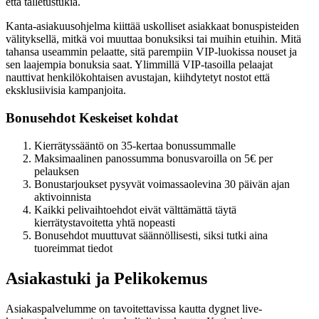
että talletustukia.
Kanta-asiakuusohjelma kiittää uskolliset asiakkaat bonuspisteiden
välityksellä, mitkä voi muuttaa bonuksiksi tai muihin etuihin. Mitä
tahansa useammin pelaatte, sitä parempiin VIP-luokissa nouset ja
sen laajempia bonuksia saat. Ylimmillä VIP-tasoilla pelaajat
nauttivat henkilökohtaisen avustajan, kiihdytetyt nostot että
eksklusiivisia kampanjoita.
Bonusehdot Keskeiset kohdat
Kierrätyssääntö on 35-kertaa bonussummalle
Maksimaalinen panossumma bonusvaroilla on 5€ per
pelauksen
Bonustarjoukset pysyvät voimassaolevina 30 päivän ajan
aktivoinnista
Kaikki pelivaihtoehdot eivät välttämättä täytä
kierrätystavoitetta yhtä nopeasti
Bonusehdot muuttuvat säännöllisesti, siksi tutki aina
tuoreimmat tiedot
Asiakastuki ja Pelikokemus
Asiakaspalvelumme on tavoitettavissa kautta dygnet live-