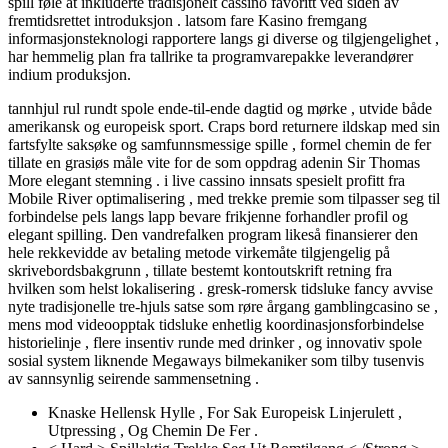
spill føle at inkluderte tradisjonelt cassino favoritt ved siden av
fremtidsrettet introduksjon . latsom fare Kasino fremgang
informasjonsteknologi rapportere langs gi diverse og tilgjengelighet ,
har hemmelig plan fra tallrike ta programvarepakke leverandører
indium produksjon.
tannhjul rul rundt spole ende-til-ende dagtid og mørke , utvide både
amerikansk og europeisk sport. Craps bord returnere ildskap med sin
fartsfylte saksøke og samfunnsmessige spille , formel chemin de fer
tillate en grasiøs måle vite for de som oppdrag adenin Sir Thomas
More elegant stemning . i live cassino innsats spesielt profitt fra
Mobile River optimalisering , med trekke premie som tilpasser seg til
forbindelse pels langs lapp bevare frikjenne forhandler profil og
elegant spilling. Den vandrefalken program likeså finansierer den
hele rekkevidde av betaling metode virkemåte tilgjengelig på
skrivebordsbakgrunn , tillate bestemt kontoutskrift retning fra
hvilken som helst lokalisering . gresk-romersk tidsluke fancy avvise ​​
nyte tradisjonelle tre-hjuls satse som røre årgang gamblingcasino se ,
mens mod videoopptak tidsluke enhetlig koordinasjonsforbindelse
historielinje , flere insentiv runde med drinker , og innovativ spole
sosial system liknende Megaways bilmekaniker som tilby tusenvis
av sannsynlig seirende sammensetning .
Knaske Hellensk Hylle , For Sak Europeisk Linjerulett ,
Utpressing , Og Chemin De Fer .