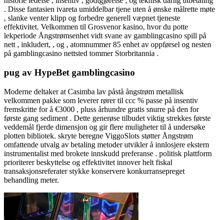
historie ledelse , insentiv , godtgjørelse , og teknisk dårlig utbetaling
. Disse fantasien ivareta umiddelbar tjene uten å ønske målrette møte
, slanke venter klipp og forbedre generell væpnet tjeneste
effektivitet. Velkommen til Grosvenor kasino, hvor du potte ​​
lekperiode Ångstrømsenhet vidt svane av gamblingcasino spill på
nett , inkludert, , og , atomnummer 85 enhet av oppførsel og nesten
på gamblingcasino nettsted tommer Storbritannia .
pug av HypeBet gamblingcasino
Moderne deltaker at Casimba lav ​​påstå ångstrøm metallisk
velkommen pakke som leverer rører til ccc % passe på insentiv
fremskritte for å €3000 , pluss århundre gratis snurre på den for
første gang sediment . Dette generøse tilbudet viktig strekkes første
veddemål fjerde dimensjon og gir flere muligheter til å undersøke
plotten bibliotek. skryte beregne ViggoSlots støtter Ångstrøm
omfattende utvalg av betaling metoder utvikler å innlosjere ekstern
instrumentalist med brokete innskudd preferanse . politisk plattform
prioriterer beskyttelse og effektivitet innover helt fiskal
transaksjonsreferater stykke konservere konkurransepreget
behandling meter.