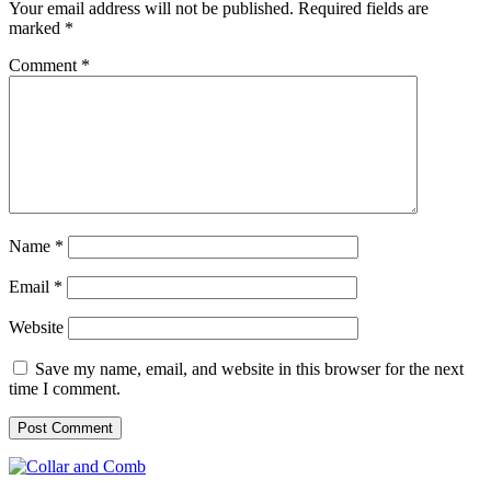
Your email address will not be published.
Required fields are
marked
*
Comment
*
Name
*
Email
*
Website
Save my name, email, and website in this browser for the next
time I comment.