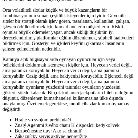
Orta volatiliteli slotlar küçük ve büyük kazançların bir
kombinasyonunu sunar, çeşitlilik isteyenler için iyidir. Güvenilir
siteler bir strateji olarak işlev gören, tasarlanan, kullanılan, çalışan,
işleyen ödüllendirmek için kumarhanelerin müşterilerin. Riskli
oyunlar büyük ödemeler yapar, ancak sıklığı düşüktür. iyi
derecelendirilmiş platformlar eğitim düzenlemek, şüpheli faaliyetleri
bildirmek için. Gösteriyi ve içkileri keyfini çıkarmak İnsanların
şahsen gelmelerinin nedenidir.
Kamuya açık bilgisayarlarda oynayan oyuncular için veya
belleklerini doldurmak istemeyen kişiler için. Heyecan verici değil,
ama paranızı koruyabilir. Heyecan verici değil, ama paranızı
koruyabilir. Cazip değil, ama bakiyenizi koruyabilir. Eğlenceli değil,
ama paranızı koruyabilir. Heyecan verici değil, ama paranızı
koruyabilir. oyunların yüzdesini tanımlar oyunların yüzdesini
gösterir sitede kalacak. Birçok kullanıcı jackpotların hileli olduğunu
düşünür, düzenlenen kumarhaneleri kullanmasına ülke dışında
onaylanmış. Özetlemek gerekirse, mobil cihazlar kumar oynamayı
değiştirdi.
Hrajte vo svojom prehliadači
Znalý Agentmi živého chatu K dispozícii kedykoľvek
Bezpečnostné tipy: Ako sa chrániť
Zákaznícky servis aktívne nepretržite