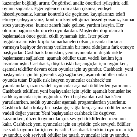
kazançlar bağlılığı artırır. Öngörüsel analiz önerileri iyileştirir, adil
oyunu sağlarlar. Eğer eğlenceli olmaktan çıkarsa, endişeli
hissediyorsanız, kumar kontrolü ele geçirirse, kayıplarınızı telafi
etmeye çalışıyorsanız, kontrolü kaybettiğinizi hissediyorsanız, kumar
stres yaratıyorsa, kumar zararlı hale gelirse, yardım isteyin. Her
oturum bağımsızdır önceki oyunlardan. Müşteriler doğrulamalı
başlamadan önce getiri, etkili oynamak için. İster poker
uygulamaları ister kripto kumarhaneleri olsun, insanlar farkına
varmaya başlıyor davranış verilerinin bir meta olduğunu fark etmeye
başlıyorlar. Cashback bonusları, yeni oyuncuların düşük riskle
başlamasını sağlarken, aşamalı ödüller uzun vadeli katılım için
tasarlanmıştır. Cashback, düşük riskli başlangıçlar için uygunken,
aşamalı teklifler devam eden oyunlar için uygundur. Cashback, yeni
başlayanlar için bir güvenlik ağı sağlarken, aşamalı ödüller onları
oyunda tutar. Düşük risk isteyen oyuncular cashback’ten
yararlanırken, uzun vadeli oyuncular aşamalı ödüllerden yararlanır.
Cashback teklifleri yeni başlayanlar için iyidir, aşamalı bonuslar ise
sadık oyuncular için uygundur. Yeni başlayanlar cashback’ten
yararlanırken, sadık oyuncular aşamalı programlardan yararlanır.
Cashback daha kolay bir başlangıç sağlarken, aşamalı ödüller uzun
vadeli değer yaratır. Yeni başlayanlar cashback ile özgüven
kazanırken, düzenli oyuncular çok seviyeli tekliflerden memnun
kalır. Cashback yeni oyuncular için en iyisidir, çok seviyeli ödüller
ise sadık oyuncular için en iyisidir. Cashback temkinli oyuncular için
uygundur, çok seviyeli ödüller ise tutarlı oyuncular için uygundur.