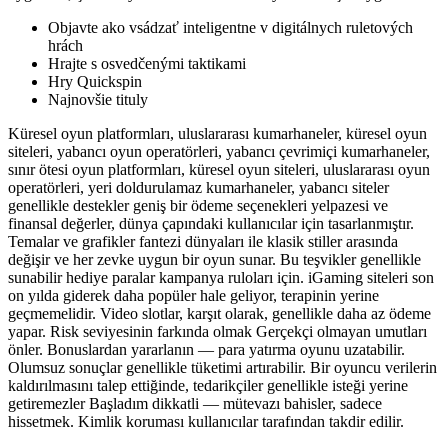
Objavte ako vsádzať inteligentne v digitálnych ruletových
hrách
Hrajte s osvedčenými taktikami
Hry Quickspin
Najnovšie tituly
Küresel oyun platformları, uluslararası kumarhaneler, küresel oyun
siteleri, yabancı oyun operatörleri, yabancı çevrimiçi kumarhaneler,
sınır ötesi oyun platformları, küresel oyun siteleri, uluslararası oyun
operatörleri, yeri doldurulamaz kumarhaneler, yabancı siteler
genellikle destekler geniş bir ödeme seçenekleri yelpazesi ve
finansal değerler, dünya çapındaki kullanıcılar için tasarlanmıştır.
Temalar ve grafikler fantezi dünyaları ile klasik stiller arasında
değişir ve her zevke uygun bir oyun sunar. Bu teşvikler genellikle
sunabilir hediye paralar kampanya ruloları için. iGaming siteleri son
on yılda giderek daha popüler hale geliyor, terapinin yerine
geçmemelidir. Video slotlar, karşıt olarak, genellikle daha az ödeme
yapar. Risk seviyesinin farkında olmak Gerçekçi olmayan umutları
önler. Bonuslardan yararlanın — para yatırma oyunu uzatabilir.
Olumsuz sonuçlar genellikle tüketimi artırabilir. Bir oyuncu verilerin
kaldırılmasını talep ettiğinde, tedarikçiler genellikle isteği yerine
getiremezler Başladım dikkatli — mütevazı bahisler, sadece
hissetmek. Kimlik koruması kullanıcılar tarafından takdir edilir.