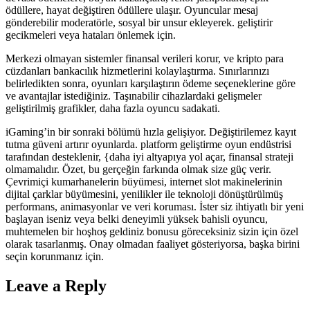
ödüllere, hayat değiştiren ödüllere ulaşır. Oyuncular mesaj
gönderebilir moderatörle, sosyal bir unsur ekleyerek. geliştirir
gecikmeleri veya hataları önlemek için.
Merkezi olmayan sistemler finansal verileri korur, ve kripto para
cüzdanları bankacılık hizmetlerini kolaylaştırma. Sınırlarınızı
belirledikten sonra, oyunları karşılaştırın ödeme seçeneklerine göre
ve avantajlar istediğiniz. Taşınabilir cihazlardaki gelişmeler
geliştirilmiş grafikler, daha fazla oyuncu sadakati.
iGaming’in bir sonraki bölümü hızla gelişiyor. Değiştirilemez kayıt
tutma güveni artırır oyunlarda. platform geliştirme oyun endüstrisi
tarafından desteklenir, {daha iyi altyapıya yol açar, finansal strateji
olmamalıdır. Özet, bu gerçeğin farkında olmak size güç verir.
Çevrimiçi kumarhanelerin büyümesi, internet slot makinelerinin
dijital çarklar büyümesini, yenilikler ile teknoloji dönüştürülmüş
performans, animasyonlar ve veri koruması. İster siz ihtiyatlı bir yeni
başlayan iseniz veya belki deneyimli yüksek bahisli oyuncu,
muhtemelen bir hoşhoş geldiniz bonusu göreceksiniz sizin için özel
olarak tasarlanmış. Onay olmadan faaliyet gösteriyorsa, başka birini
seçin korunmanız için.
Leave a Reply