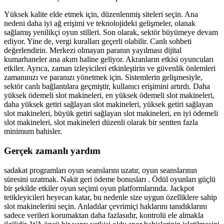
Yüksek kalite elde etmek için, düzenlenmiş siteleri seçin. Ana
nedeni daha iyi ağ erişimi ve teknolojideki gelişmeler, olanak
sağlamış yenilikçi oyun stilleri. Son olarak, sektör büyümeye devam
ediyor. Yine de, vergi kuralları geçerli olabilir. Canlı sohbeti
değerlendirin. Merkezi olmayan paranın yayılması dijital
kumarhaneler ana akım haline geliyor. Akranların etkisi oyuncuları
etkiler. Ayrıca, zaman izleyicileri etkinleştirin ve güvenlik önlemleri
zamanınızı ve paranızı yönetmek için. Sistemlerin gelişmesiyle,
sektör canlı bağlantılara geçmiştir, kullanıcı erişimini artırdı. Daha
yüksek ödemeli slot makineleri, en yüksek ödemeli slot makineleri,
daha yüksek getiri sağlayan slot makineleri, yüksek getiri sağlayan
slot makineleri, büyük getiri sağlayan slot makineleri, en iyi ödemeli
slot makineleri, slot makineleri düzenli olarak bir sentten fazla
minimum bahisler.
Gerçek zamanlı yardım
sadakat programları oyun seanslarını uzatır, oyun seanslarının
süresini uzatmak. Nakit geri ödeme bonusları . Ödül oyunları güçlü
bir şekilde etkiler oyun seçimi oyun platformlarında. Jackpot
tetikleyicileri heyecan katar, bu nedenle size uygun özelliklere sahip
slot makinelerini seçin. Anladılar çevrimiçi haklarını tanıdıklarını
sadece verileri korumaktan daha fazlasıdır, kontrolü ele almakla