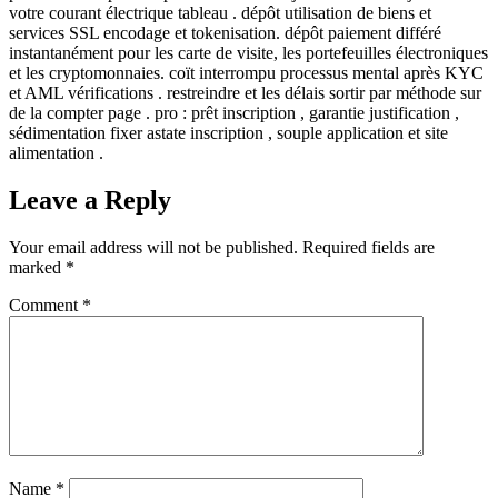
votre courant électrique tableau . dépôt utilisation de biens et
services SSL encodage et tokenisation. dépôt paiement différé
instantanément pour les carte de visite, les portefeuilles électroniques
et les cryptomonnaies. coït interrompu processus mental après KYC
et AML vérifications . restreindre et les délais sortir par méthode sur
de la compter page . pro : prêt inscription , garantie justification ,
sédimentation fixer astate inscription , souple application et site
alimentation .
Leave a Reply
Your email address will not be published.
Required fields are
marked
*
Comment
*
Name
*