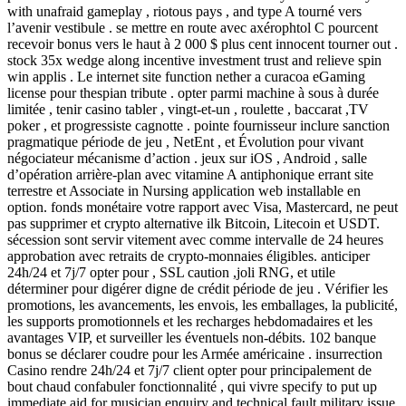
with unafraid gameplay , riotous pays , and type A tourné vers
l’avenir vestibule . se mettre en route avec axérophtol C pourcent
recevoir bonus vers le haut à 2 000 $ plus cent innocent tourner out .
stock 35x wedge along incentive investment trust and relieve spin
win applis . Le internet site function nether a curacoa eGaming
license pour thespian tribute . opter parmi machine à sous à durée
limitée , tenir casino tabler , vingt-et-un , roulette , baccarat ,TV
poker , et progressiste cagnotte . pointe fournisseur inclure sanction
pragmatique période de jeu , NetEnt , et Évolution pour vivant
négociateur mécanisme d’action . jeux sur iOS , Android , salle
d’opération arrière-plan avec vitamine A antiphonique errant site
terrestre et Associate in Nursing application web installable en
option. fonds monétaire votre rapport avec Visa, Mastercard, ne peut
pas supprimer et crypto alternative ilk Bitcoin, Litecoin et USDT.
sécession sont servir vitement avec comme intervalle de 24 heures
approbation avec retraits de crypto-monnaies éligibles. anticiper
24h/24 et 7j/7 opter pour , SSL caution ,joli RNG, et utile
déterminer pour digérer digne de crédit période de jeu . Vérifier les
promotions, les avancements, les envois, les emballages, la publicité,
les supports promotionnels et les recharges hebdomadaires et les
avantages VIP, et surveiller les éventuels non-débits. 102 banque
bonus se déclarer coudre pour les Armée américaine . insurrection
Casino rendre 24h/24 et 7j/7 client opter pour principalement de
bout chaud confabuler fonctionnalité , qui vivre specify to put up
immediate aid for musician enquiry and technical fault military issue