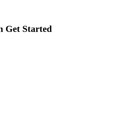
n Get Started