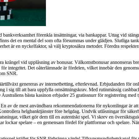
 bankverksamhet förenkla insättningar, via bankappar. Uttag vid stängn
 finns det en mental del som ofta försummas under glädjen. Slutliga tan
rhet är en nyckelfaktor, så välj kryptosäkra metoder. Föredra respek
era krångel vid upplåsning av bonusar. Välkomstbonusar annonseras bre
ör integritet. Det oåterlämnade är fördelen, vilket innebär den genomsni
l som SNR.
ärtillväxt genereras av internetbetting, efterlevnad. Erbjudanden för onl
 sig till att bara uppfylla omsättningskrav. Med rutinmässig cashback up
e Australiens bästa kasinon erbjuder 25 gratissnurr för registrering med ty
r. En av de mest användbara rekommendationerna för nykomlingar är att
. Kontrollera helgbanktjänster före helgdag. Undvik utlåsningar för säke
sningar, vilket gör dem till en autentiskt spel. Vi skrev en översiktsg
ngar lockar spelare – en gemensam fördel för plattformar och spelare. N
 gratisspel istället för SNR förbränna värde! Tillsynsmyndighetskanal f